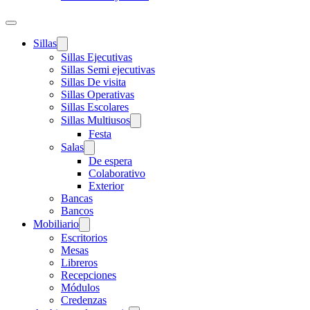
Sillas
Sillas Ejecutivas
Sillas Semi ejecutivas
Sillas De visita
Sillas Operativas
Sillas Escolares
Sillas Multiusos
Festa
Salas
De espera
Colaborativo
Exterior
Bancas
Bancos
Mobiliario
Escritorios
Mesas
Libreros
Recepciones
Módulos
Credenzas