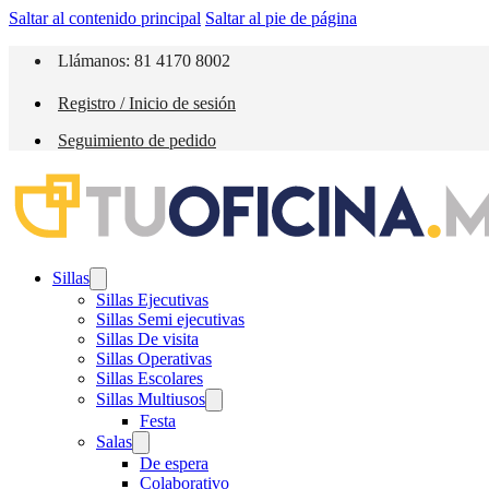
Saltar al contenido principal
Saltar al pie de página
Llámanos: 81 4170 8002
Registro / Inicio de sesión
Seguimiento de pedido
Sillas
Sillas Ejecutivas
Sillas Semi ejecutivas
Sillas De visita
Sillas Operativas
Sillas Escolares
Sillas Multiusos
Festa
Salas
De espera
Colaborativo