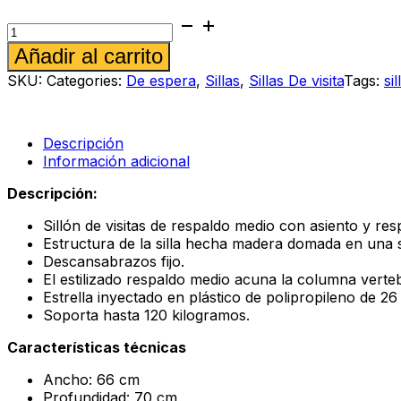
Silla
de
Alternative:
Añadir al carrito
visita
Spazio
SKU:
Categories:
De espera
,
Sillas
,
Sillas De visita
Tags:
sil
Mango
cantidad
Descripción
Información adicional
Descripción:
Sillón de visitas de respaldo medio con asiento y res
Estructura de la silla hecha madera domada en una s
Descansabrazos fijo.
El estilizado respaldo medio acuna la columna verte
Estrella inyectado en plástico de polipropileno de 26
Soporta hasta 120 kilogramos.
Características técnicas
Ancho: 66 cm
Profundidad: 70 cm