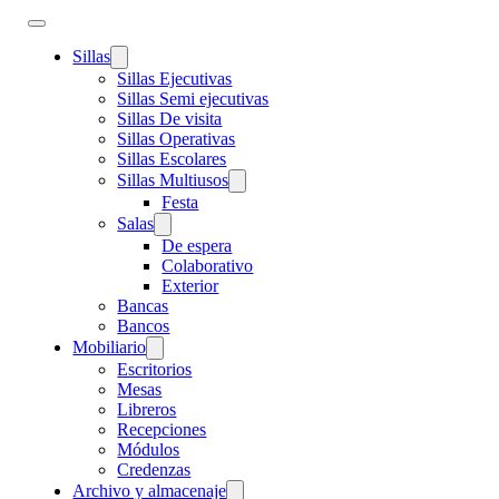
Sillas
Sillas Ejecutivas
Sillas Semi ejecutivas
Sillas De visita
Sillas Operativas
Sillas Escolares
Sillas Multiusos
Festa
Salas
De espera
Colaborativo
Exterior
Bancas
Bancos
Mobiliario
Escritorios
Mesas
Libreros
Recepciones
Módulos
Credenzas
Archivo y almacenaje