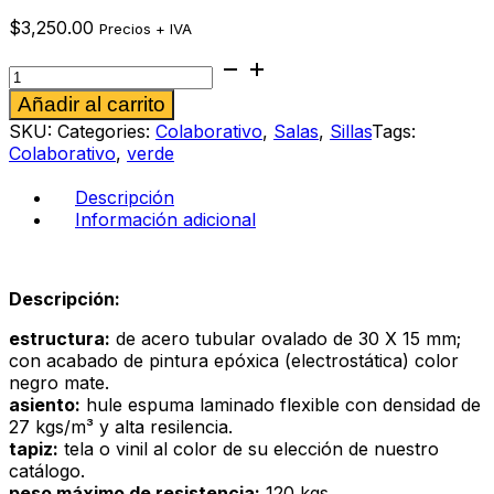
$
3,250.00
Precios + IVA
Taburete
Bania
Alternative:
Añadir al carrito
verde
cantidad
SKU:
Categories:
Colaborativo
,
Salas
,
Sillas
Tags:
Colaborativo
,
verde
Descripción
Información adicional
Descripción:
estructura:
de acero tubular ovalado de 30 X 15 mm;
con acabado de pintura epóxica (electrostática) color
negro mate.
asiento:
hule espuma laminado flexible con densidad de
27 kgs/m³ y alta resilencia.
tapiz:
tela o vinil al color de su elección de nuestro
catálogo.
peso máximo de resistencia:
120 kgs.