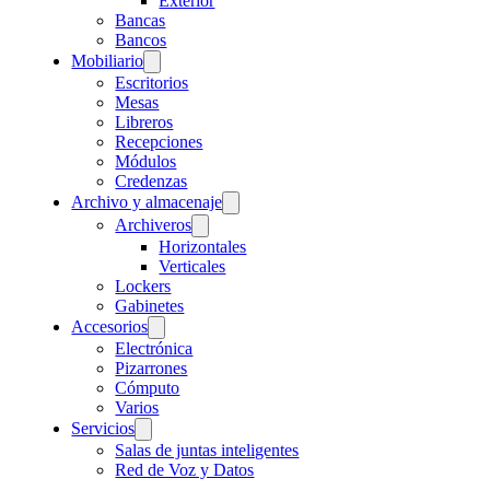
Exterior
Bancas
Bancos
Mobiliario
Escritorios
Mesas
Libreros
Recepciones
Módulos
Credenzas
Archivo y almacenaje
Archiveros
Horizontales
Verticales
Lockers
Gabinetes
Accesorios
Electrónica
Pizarrones
Cómputo
Varios
Servicios
Salas de juntas inteligentes
Red de Voz y Datos