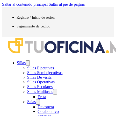
Saltar al contenido principal
Saltar al pie de página
Registro / Inicio de sesión
Seguimiento de pedido
Sillas
Sillas Ejecutivas
Sillas Semi ejecutivas
Sillas De visita
Sillas Operativas
Sillas Escolares
Sillas Multiusos
Festa
Salas
De espera
Colaborativo