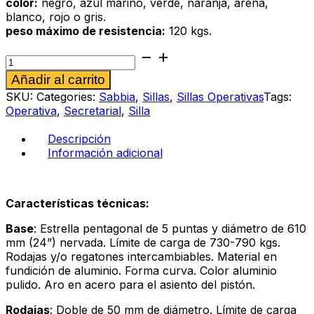
color:
negro, azul marino, verde, naranja, arena,
blanco, rojo o gris.
peso máximo de resistencia:
120 kgs.
Silla
operativa
Alternative:
Añadir al carrito
Sabbia
286
SKU:
Categories:
Sabbia
,
Sillas
,
Sillas Operativas
Tags:
al
Operativa
,
Secretarial
,
Silla
negro
cantidad
Descripción
Información adicional
Características técnicas:
Base
: Estrella pentagonal de 5 puntas y diámetro de 610
mm (24”) nervada. Límite de carga de 730-790 kgs.
Rodajas y/o regatones intercambiables. Material en
fundición de aluminio. Forma curva. Color aluminio
pulido. Aro en acero para el asiento del pistón.
Rodajas
: Doble de 50 mm de diámetro. Límite de carga