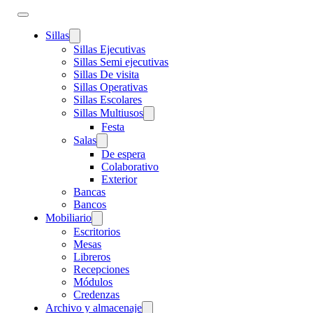
Sillas
Sillas Ejecutivas
Sillas Semi ejecutivas
Sillas De visita
Sillas Operativas
Sillas Escolares
Sillas Multiusos
Festa
Salas
De espera
Colaborativo
Exterior
Bancas
Bancos
Mobiliario
Escritorios
Mesas
Libreros
Recepciones
Módulos
Credenzas
Archivo y almacenaje