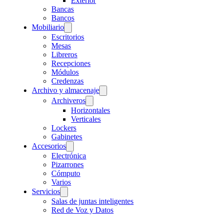
Exterior
Bancas
Bancos
Mobiliario
Escritorios
Mesas
Libreros
Recepciones
Módulos
Credenzas
Archivo y almacenaje
Archiveros
Horizontales
Verticales
Lockers
Gabinetes
Accesorios
Electrónica
Pizarrones
Cómputo
Varios
Servicios
Salas de juntas inteligentes
Red de Voz y Datos