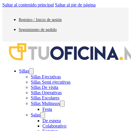
Saltar al contenido principal
Saltar al pie de página
Registro / Inicio de sesión
Seguimiento de pedido
Sillas
Sillas Ejecutivas
Sillas Semi ejecutivas
Sillas De visita
Sillas Operativas
Sillas Escolares
Sillas Multiusos
Festa
Salas
De espera
Colaborativo