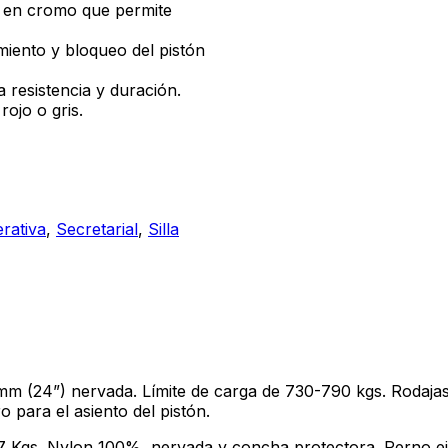
 en cromo que permite
iento y bloqueo del pistón
 resistencia y duración.
ojo o gris.
rativa
,
Secretarial
,
Silla
 mm (24”) nervada. Límite de carga de 730-790 kgs. Rodajas
 para el asiento del pistón.
57 Kgs. Nylon 100%, nervada y concha protectora. Perno ej