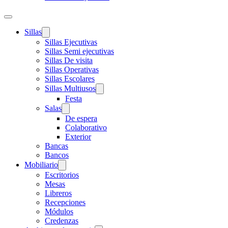
Sillas
Sillas Ejecutivas
Sillas Semi ejecutivas
Sillas De visita
Sillas Operativas
Sillas Escolares
Sillas Multiusos
Festa
Salas
De espera
Colaborativo
Exterior
Bancas
Bancos
Mobiliario
Escritorios
Mesas
Libreros
Recepciones
Módulos
Credenzas