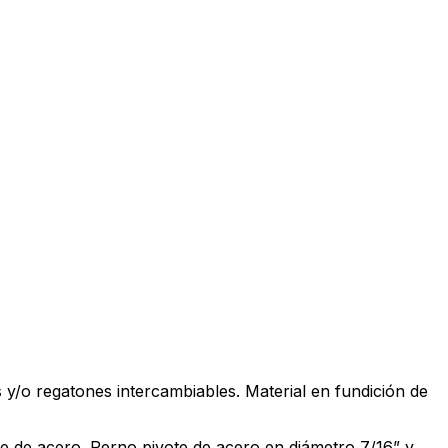
 y/o regatones intercambiables. Material en fundición de
e de acero. Perno pivote de acero en diámetro 7/16” y