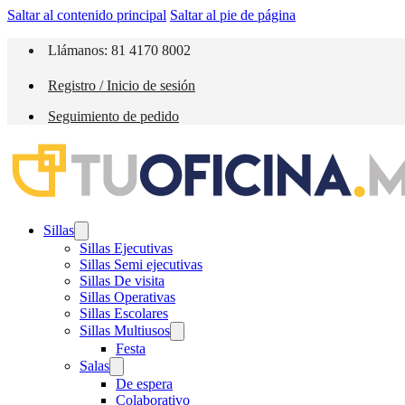
Saltar al contenido principal
Saltar al pie de página
Llámanos: 81 4170 8002
Registro / Inicio de sesión
Seguimiento de pedido
Sillas
Sillas Ejecutivas
Sillas Semi ejecutivas
Sillas De visita
Sillas Operativas
Sillas Escolares
Sillas Multiusos
Festa
Salas
De espera
Colaborativo