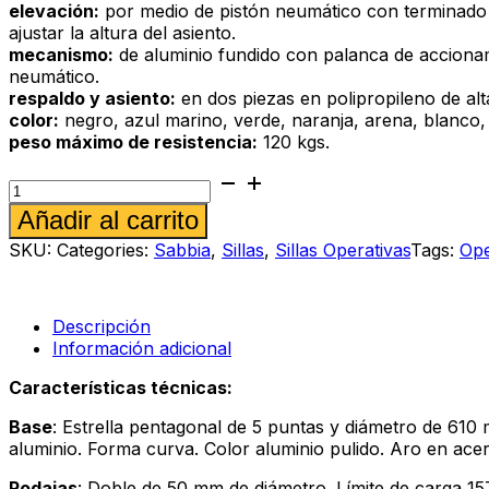
elevación:
por medio de pistón neumático con terminado
ajustar la altura del asiento.
mecanismo:
de aluminio fundido con palanca de accionam
neumático.
respaldo y asiento:
en dos piezas en polipropileno de alta
color:
negro, azul marino, verde, naranja, arena, blanco, r
peso máximo de resistencia:
120 kgs.
Silla
operativa
Alternative:
Añadir al carrito
Sabbia
286
SKU:
Categories:
Sabbia
,
Sillas
,
Sillas Operativas
Tags:
Ope
al
blanco
cantidad
Descripción
Información adicional
Características técnicas:
Base
: Estrella pentagonal de 5 puntas y diámetro de 610
aluminio. Forma curva. Color aluminio pulido. Aro en acero
Rodajas
: Doble de 50 mm de diámetro. Límite de carga 1