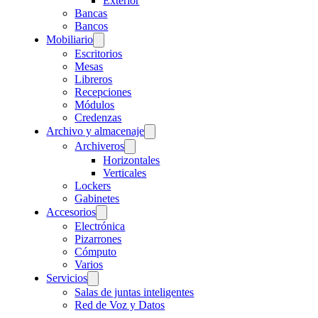
Exterior
Bancas
Bancos
Mobiliario
Escritorios
Mesas
Libreros
Recepciones
Módulos
Credenzas
Archivo y almacenaje
Archiveros
Horizontales
Verticales
Lockers
Gabinetes
Accesorios
Electrónica
Pizarrones
Cómputo
Varios
Servicios
Salas de juntas inteligentes
Red de Voz y Datos