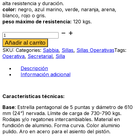
alta resistencia y duración.
color:
negro, azul marino, verde, naranja, arena,
blanco, rojo o gris.
peso máximo de resistencia:
120 kgs.
Silla
operativa
Alternative:
Añadir al carrito
Sabbia
286
SKU:
Categories:
Sabbia
,
Sillas
,
Sillas Operativas
Tags:
al
Operativa
,
Secretarial
,
Silla
azul
marino
Descripción
cantidad
Información adicional
Características técnicas:
Base
: Estrella pentagonal de 5 puntas y diámetro de 610
mm (24”) nervada. Límite de carga de 730-790 kgs.
Rodajas y/o regatones intercambiables. Material en
fundición de aluminio. Forma curva. Color aluminio
pulido. Aro en acero para el asiento del pistón.