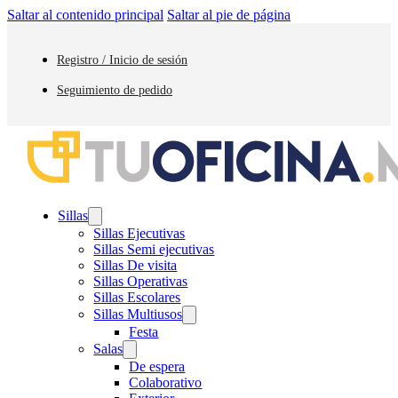
Saltar al contenido principal
Saltar al pie de página
Registro / Inicio de sesión
Seguimiento de pedido
Sillas
Sillas Ejecutivas
Sillas Semi ejecutivas
Sillas De visita
Sillas Operativas
Sillas Escolares
Sillas Multiusos
Festa
Salas
De espera
Colaborativo