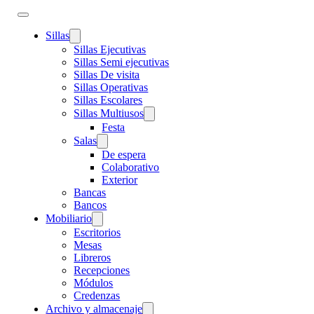
Sillas
Sillas Ejecutivas
Sillas Semi ejecutivas
Sillas De visita
Sillas Operativas
Sillas Escolares
Sillas Multiusos
Festa
Salas
De espera
Colaborativo
Exterior
Bancas
Bancos
Mobiliario
Escritorios
Mesas
Libreros
Recepciones
Módulos
Credenzas
Archivo y almacenaje