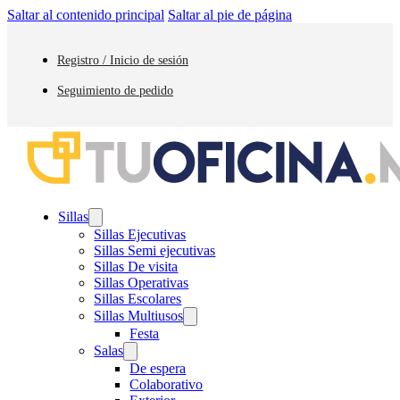
Saltar al contenido principal
Saltar al pie de página
Registro / Inicio de sesión
Seguimiento de pedido
Sillas
Sillas Ejecutivas
Sillas Semi ejecutivas
Sillas De visita
Sillas Operativas
Sillas Escolares
Sillas Multiusos
Festa
Salas
De espera
Colaborativo