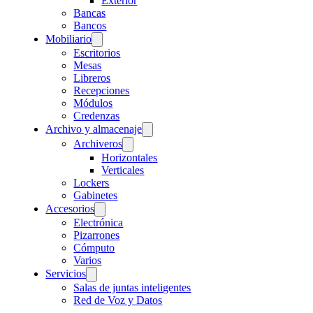
Exterior
Bancas
Bancos
Mobiliario
Escritorios
Mesas
Libreros
Recepciones
Módulos
Credenzas
Archivo y almacenaje
Archiveros
Horizontales
Verticales
Lockers
Gabinetes
Accesorios
Electrónica
Pizarrones
Cómputo
Varios
Servicios
Salas de juntas inteligentes
Red de Voz y Datos