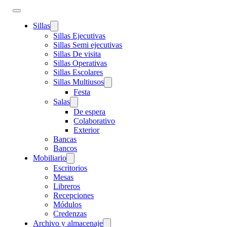
Sillas
Sillas Ejecutivas
Sillas Semi ejecutivas
Sillas De visita
Sillas Operativas
Sillas Escolares
Sillas Multiusos
Festa
Salas
De espera
Colaborativo
Exterior
Bancas
Bancos
Mobiliario
Escritorios
Mesas
Libreros
Recepciones
Módulos
Credenzas
Archivo y almacenaje