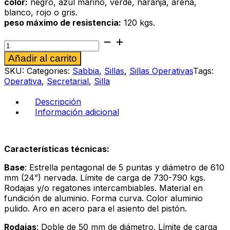
color:
negro, azul marino, verde, naranja, arena,
blanco, rojo o gris.
peso máximo de resistencia:
120 kgs.
Silla
operativa
Alternative:
Añadir al carrito
Sabbia
286
SKU:
Categories:
Sabbia
,
Sillas
,
Sillas Operativas
Tags:
al
Operativa
,
Secretarial
,
Silla
arena
cantidad
Descripción
Información adicional
Características técnicas:
Base
: Estrella pentagonal de 5 puntas y diámetro de 610
mm (24”) nervada. Límite de carga de 730-790 kgs.
Rodajas y/o regatones intercambiables. Material en
fundición de aluminio. Forma curva. Color aluminio
pulido. Aro en acero para el asiento del pistón.
Rodajas
: Doble de 50 mm de diámetro. Límite de carga