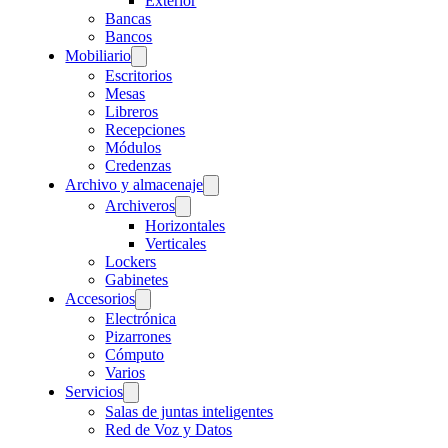
Exterior
Bancas
Bancos
Mobiliario
Escritorios
Mesas
Libreros
Recepciones
Módulos
Credenzas
Archivo y almacenaje
Archiveros
Horizontales
Verticales
Lockers
Gabinetes
Accesorios
Electrónica
Pizarrones
Cómputo
Varios
Servicios
Salas de juntas inteligentes
Red de Voz y Datos