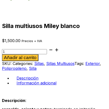
Silla multiusos Miley blanco
$
1,500.00
Precios + IVA
Silla
multiusos
Alternative:
Añadir al carrito
Miley
blanco
SKU:
Categories:
Sillas
,
Sillas Multiusos
Tags:
Exterior
,
cantidad
Polipropileno
,
Silla
Descripción
Información adicional
Descripción
: