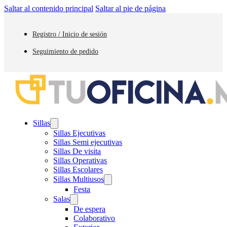
Saltar al contenido principal
Saltar al pie de página
Registro / Inicio de sesión
Seguimiento de pedido
Sillas
Sillas Ejecutivas
Sillas Semi ejecutivas
Sillas De visita
Sillas Operativas
Sillas Escolares
Sillas Multiusos
Festa
Salas
De espera
Colaborativo