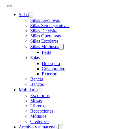
Sillas
Sillas Ejecutivas
Sillas Semi ejecutivas
Sillas De visita
Sillas Operativas
Sillas Escolares
Sillas Multiusos
Festa
Salas
De espera
Colaborativo
Exterior
Bancas
Bancos
Mobiliario
Escritorios
Mesas
Libreros
Recepciones
Módulos
Credenzas
Archivo y almacenaje