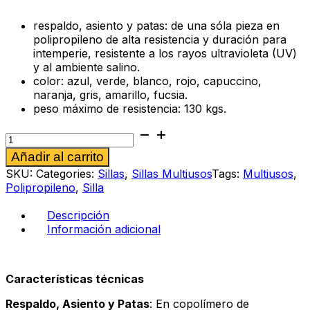
respaldo, asiento y patas: de una sóla pieza en
polipropileno de alta resistencia y duración para
intemperie, resistente a los rayos ultravioleta (UV)
y al ambiente salino.
color: azul, verde, blanco, rojo, capuccino,
naranja, gris, amarillo, fucsia.
peso máximo de resistencia: 130 kgs.
Silla
multiusos
Alternative:
Añadir al carrito
Favore
naranja
SKU:
Categories:
Sillas
,
Sillas Multiusos
Tags:
Multiusos
,
cantidad
Polipropileno
,
Silla
Descripción
Información adicional
Características técnicas
Respaldo, Asiento y Patas
: En copolímero de