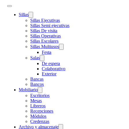
Sillas
Sillas Ejecutivas
Sillas Semi ejecutivas
Sillas De visita
Sillas Operativas
Sillas Escolares
Sillas Multiusos
Festa
Salas
De espera
Colaborativo
Exterior
Bancas
Bancos
Mobiliario
Escritorios
Mesas
Libreros
Recepciones
Módulos
Credenzas
Archivo y almacenaje