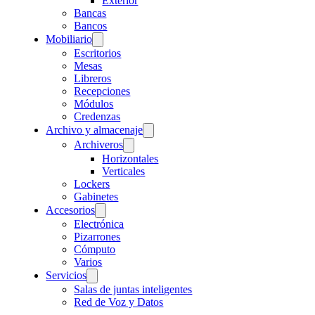
Exterior
Bancas
Bancos
Mobiliario
Escritorios
Mesas
Libreros
Recepciones
Módulos
Credenzas
Archivo y almacenaje
Archiveros
Horizontales
Verticales
Lockers
Gabinetes
Accesorios
Electrónica
Pizarrones
Cómputo
Varios
Servicios
Salas de juntas inteligentes
Red de Voz y Datos