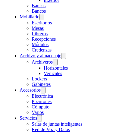
Exterior
Bancas
Bancos
Mobiliario
Escritorios
Mesas
Libreros
Recepciones
Módulos
Credenzas
Archivo y almacenaje
Archiveros
Horizontales
Verticales
Lockers
Gabinetes
Accesorios
Electrónica
Pizarrones
Cómputo
Varios
Servicios
Salas de juntas inteligentes
Red de Voz y Datos