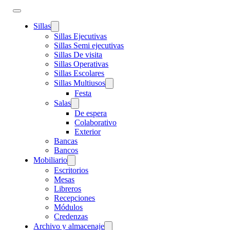
Sillas
Sillas Ejecutivas
Sillas Semi ejecutivas
Sillas De visita
Sillas Operativas
Sillas Escolares
Sillas Multiusos
Festa
Salas
De espera
Colaborativo
Exterior
Bancas
Bancos
Mobiliario
Escritorios
Mesas
Libreros
Recepciones
Módulos
Credenzas
Archivo y almacenaje