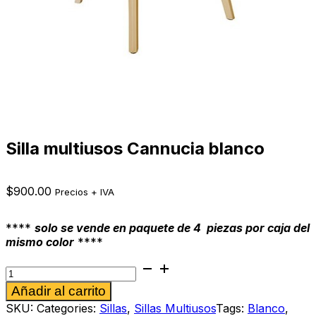
Silla multiusos Cannucia blanco
$
900.00
Precios + IVA
****
solo se vende en paquete de 4 piezas por caja del
mismo color
****
Silla
multiusos
Alternative:
Añadir al carrito
Cannucia
blanco
SKU:
Categories:
Sillas
,
Sillas Multiusos
Tags:
Blanco
,