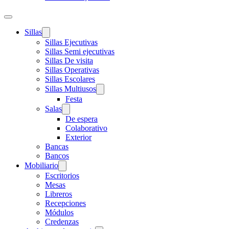
Sillas
Sillas Ejecutivas
Sillas Semi ejecutivas
Sillas De visita
Sillas Operativas
Sillas Escolares
Sillas Multiusos
Festa
Salas
De espera
Colaborativo
Exterior
Bancas
Bancos
Mobiliario
Escritorios
Mesas
Libreros
Recepciones
Módulos
Credenzas