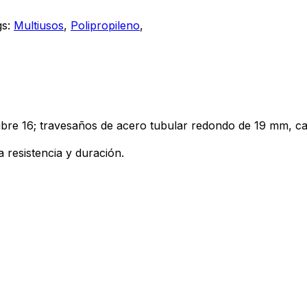
gs:
Multiusos
,
Polipropileno
,
bre 16; travesaños de acero tubular redondo de 19 mm, cal
 resistencia y duración.