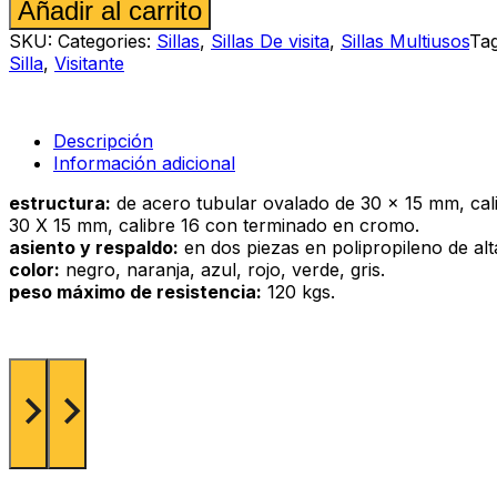
Alternative:
Añadir al carrito
visita
Diluito
SKU:
Categories:
Sillas
,
Sillas De visita
,
Sillas Multiusos
Ta
cr
Silla
,
Visitante
verde
cantidad
Descripción
Información adicional
estructura:
de acero tubular ovalado de 30 x 15 mm, cali
30 X 15 mm, calibre 16 con terminado en cromo.
asiento y respaldo:
en dos piezas en polipropileno de alta
color:
negro, naranja, azul, rojo, verde, gris.
peso máximo de resistencia:
120 kgs.