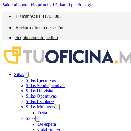
Saltar al contenido principal
Saltar al pie de página
Llámanos: 81 4170 8002
Registro / Inicio de sesión
Seguimiento de pedido
Sillas
Sillas Ejecutivas
Sillas Semi ejecutivas
Sillas De visita
Sillas Operativas
Sillas Escolares
Sillas Multiusos
Festa
Salas
De espera
Colaborativo