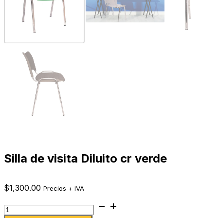
Silla de visita Diluito cr verde
$
1,300.00
Precios + IVA
Silla
de