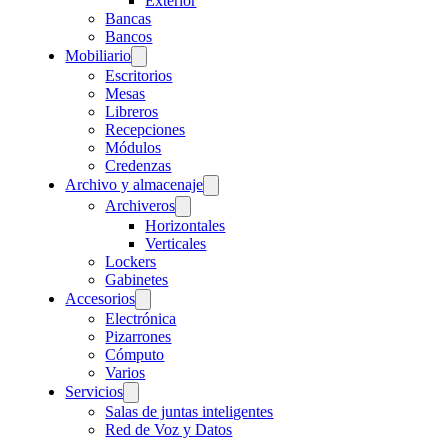
Exterior
Bancas
Bancos
Mobiliario
Escritorios
Mesas
Libreros
Recepciones
Módulos
Credenzas
Archivo y almacenaje
Archiveros
Horizontales
Verticales
Lockers
Gabinetes
Accesorios
Electrónica
Pizarrones
Cómputo
Varios
Servicios
Salas de juntas inteligentes
Red de Voz y Datos