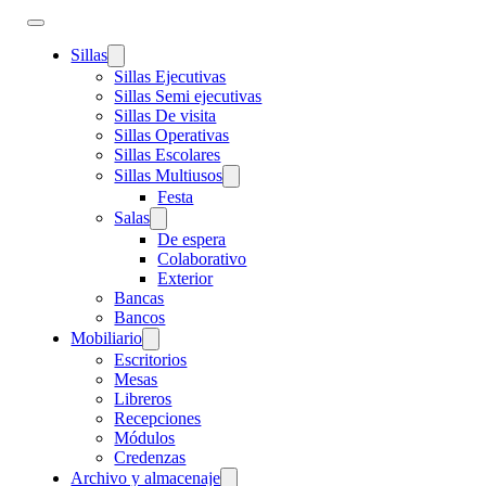
Sillas
Sillas Ejecutivas
Sillas Semi ejecutivas
Sillas De visita
Sillas Operativas
Sillas Escolares
Sillas Multiusos
Festa
Salas
De espera
Colaborativo
Exterior
Bancas
Bancos
Mobiliario
Escritorios
Mesas
Libreros
Recepciones
Módulos
Credenzas
Archivo y almacenaje