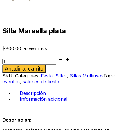
Silla Marsella plata
$
800.00
Precios + IVA
Silla
Marsella
Alternative:
Añadir al carrito
plata
cantidad
SKU:
Categories:
Festa
,
Sillas
,
Sillas Multiusos
Tags:
eventos
,
salones de fiesta
Descripción
Información adicional
Descripción: