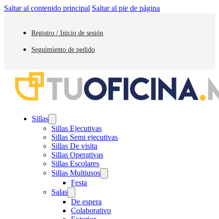
Saltar al contenido principal
Saltar al pie de página
Registro / Inicio de sesión
Seguimiento de pedido
Sillas
Sillas Ejecutivas
Sillas Semi ejecutivas
Sillas De visita
Sillas Operativas
Sillas Escolares
Sillas Multiusos
Festa
Salas
De espera
Colaborativo