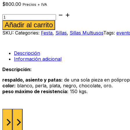
$
800.00
Precios + IVA
Silla
Marsella
Alternative:
Añadir al carrito
negra
cantidad
SKU:
Categories:
Festa
,
Sillas
,
Sillas Multiusos
Tags:
event
Descripción
Información adicional
Descripción:
respaldo, asiento y patas:
de una sola pieza en polipropil
color:
blanco, perla, plata, negro, chocolate, oro.
peso máximo de resistencia:
150 kgs.