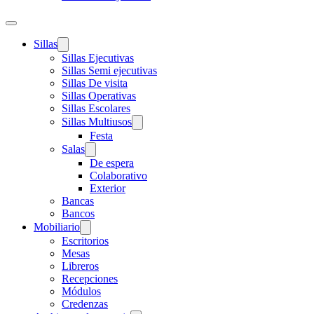
Sillas
Sillas Ejecutivas
Sillas Semi ejecutivas
Sillas De visita
Sillas Operativas
Sillas Escolares
Sillas Multiusos
Festa
Salas
De espera
Colaborativo
Exterior
Bancas
Bancos
Mobiliario
Escritorios
Mesas
Libreros
Recepciones
Módulos
Credenzas