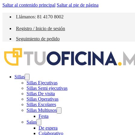
Saltar al contenido principal
Saltar al pie de página
Llámanos: 81 4170 8002
Registro / Inicio de sesión
Seguimiento de pedido
Sillas
Sillas Ejecutivas
Sillas Semi ejecutivas
Sillas De visita
Sillas Operativas
Sillas Escolares
Sillas Multiusos
Festa
Salas
De espera
Colaborativo