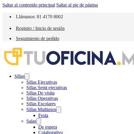
Saltar al contenido principal
Saltar al pie de página
Llámanos: 81 4170 8002
Registro / Inicio de sesión
Seguimiento de pedido
Sillas
Sillas Ejecutivas
Sillas Semi ejecutivas
Sillas De visita
Sillas Operativas
Sillas Escolares
Sillas Multiusos
Festa
Salas
De espera
Colaborativo