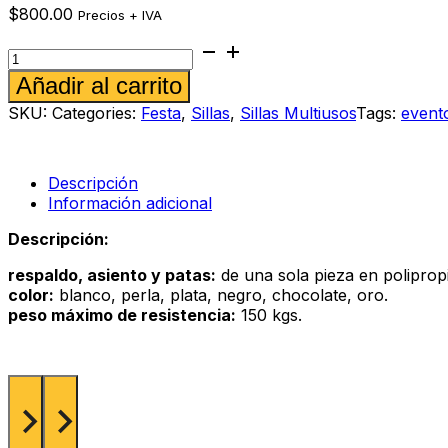
$
800.00
Precios + IVA
Silla
Marsella
Alternative:
Añadir al carrito
chocolate
cantidad
SKU:
Categories:
Festa
,
Sillas
,
Sillas Multiusos
Tags:
event
Descripción
Información adicional
Descripción:
respaldo, asiento y patas:
de una sola pieza en polipropil
color:
blanco, perla, plata, negro, chocolate, oro.
peso máximo de resistencia:
150 kgs.