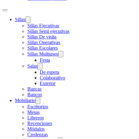
Sillas
Sillas Ejecutivas
Sillas Semi ejecutivas
Sillas De visita
Sillas Operativas
Sillas Escolares
Sillas Multiusos
Festa
Salas
De espera
Colaborativo
Exterior
Bancas
Bancos
Mobiliario
Escritorios
Mesas
Libreros
Recepciones
Módulos
Credenzas