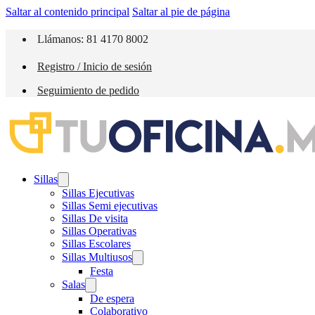
Saltar al contenido principal
Saltar al pie de página
Llámanos: 81 4170 8002
Registro / Inicio de sesión
Seguimiento de pedido
Sillas
Sillas Ejecutivas
Sillas Semi ejecutivas
Sillas De visita
Sillas Operativas
Sillas Escolares
Sillas Multiusos
Festa
Salas
De espera
Colaborativo