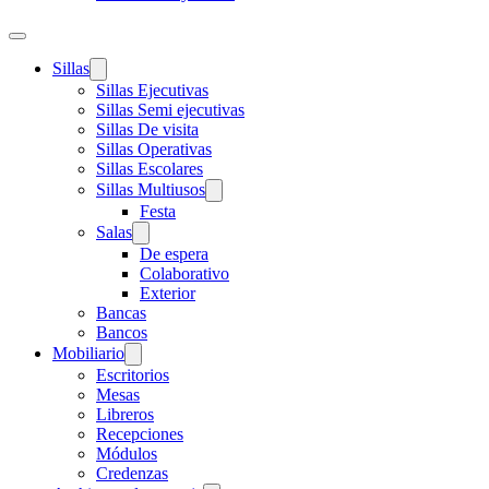
Sillas
Sillas Ejecutivas
Sillas Semi ejecutivas
Sillas De visita
Sillas Operativas
Sillas Escolares
Sillas Multiusos
Festa
Salas
De espera
Colaborativo
Exterior
Bancas
Bancos
Mobiliario
Escritorios
Mesas
Libreros
Recepciones
Módulos
Credenzas