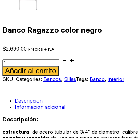
Banco Ragazzo color negro
$
2,690.00
Precios + IVA
Banco
Ragazzo
Alternative:
Añadir al carrito
color
negro
SKU:
Categories:
Bancos
,
Sillas
Tags:
Banco
,
interior
cantidad
Descripción
Información adicional
Descripción:
estructura:
de acero tubular de 3/4″ de diámetro, calibr
asiento y respaldo:
de una sola pieza en polipropileno de 