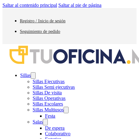
Saltar al contenido principal
Saltar al pie de página
Registro / Inicio de sesión
Seguimiento de pedido
Sillas
Sillas Ejecutivas
Sillas Semi ejecutivas
Sillas De visita
Sillas Operativas
Sillas Escolares
Sillas Multiusos
Festa
Salas
De espera
Colaborativo