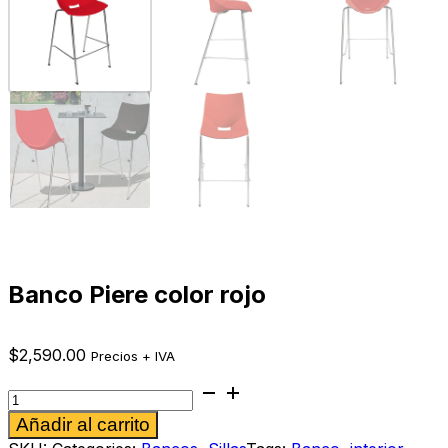
Banco Piere color rojo
$
2,590.00
Precios + IVA
Banco
Piere
Alternative:
Añadir al carrito
color
rojo