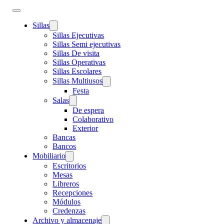
Sillas
Sillas Ejecutivas
Sillas Semi ejecutivas
Sillas De visita
Sillas Operativas
Sillas Escolares
Sillas Multiusos
Festa
Salas
De espera
Colaborativo
Exterior
Bancas
Bancos
Mobiliario
Escritorios
Mesas
Libreros
Recepciones
Módulos
Credenzas
Archivo y almacenaje