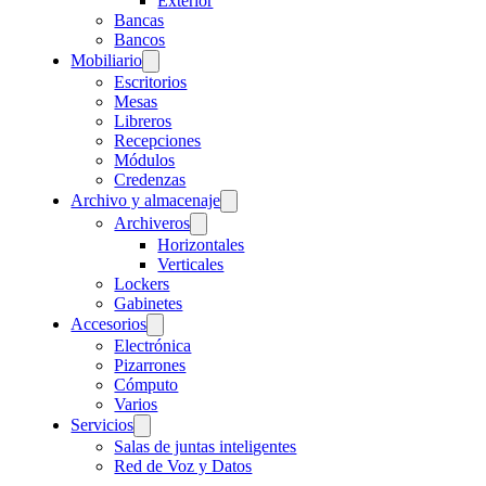
Exterior
Bancas
Bancos
Mobiliario
Escritorios
Mesas
Libreros
Recepciones
Módulos
Credenzas
Archivo y almacenaje
Archiveros
Horizontales
Verticales
Lockers
Gabinetes
Accesorios
Electrónica
Pizarrones
Cómputo
Varios
Servicios
Salas de juntas inteligentes
Red de Voz y Datos