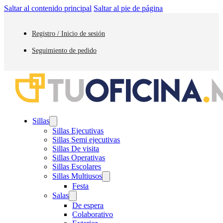
Saltar al contenido principal
Saltar al pie de página
Registro / Inicio de sesión
Seguimiento de pedido
Sillas
Sillas Ejecutivas
Sillas Semi ejecutivas
Sillas De visita
Sillas Operativas
Sillas Escolares
Sillas Multiusos
Festa
Salas
De espera
Colaborativo