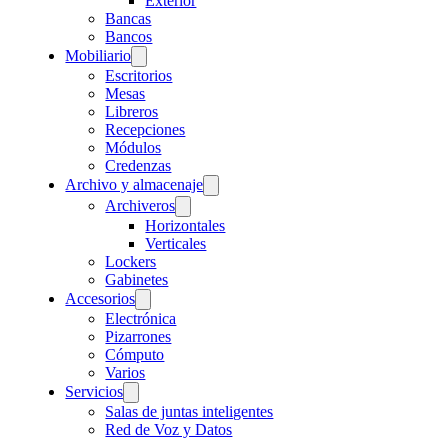
Exterior
Bancas
Bancos
Mobiliario
Escritorios
Mesas
Libreros
Recepciones
Módulos
Credenzas
Archivo y almacenaje
Archiveros
Horizontales
Verticales
Lockers
Gabinetes
Accesorios
Electrónica
Pizarrones
Cómputo
Varios
Servicios
Salas de juntas inteligentes
Red de Voz y Datos