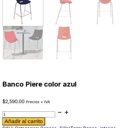
Banco Piere color azul
$
2,590.00
Precios + IVA
Banco
Piere
Alternative:
Añadir al carrito
color
azul