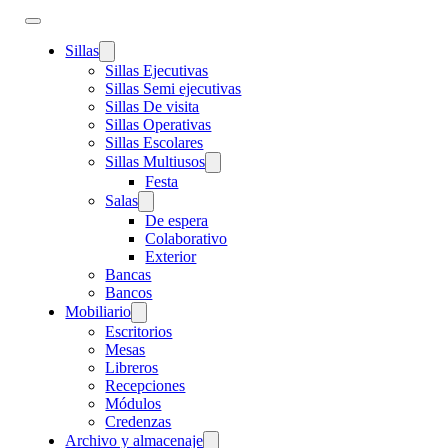
Sillas
Sillas Ejecutivas
Sillas Semi ejecutivas
Sillas De visita
Sillas Operativas
Sillas Escolares
Sillas Multiusos
Festa
Salas
De espera
Colaborativo
Exterior
Bancas
Bancos
Mobiliario
Escritorios
Mesas
Libreros
Recepciones
Módulos
Credenzas
Archivo y almacenaje