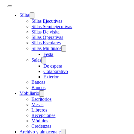
Sillas
Sillas Ejecutivas
Sillas Semi ejecutivas
Sillas De visita
Sillas Operativas
Sillas Escolares
Sillas Multiusos
Festa
Salas
De espera
Colaborativo
Exterior
Bancas
Bancos
Mobiliario
Escritorios
Mesas
Libreros
Recepciones
Módulos
Credenzas
Archivo y almacenaje