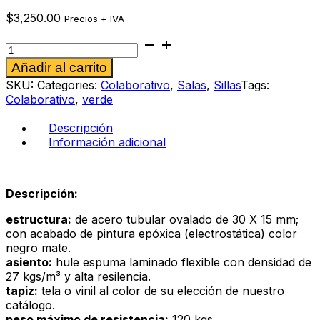
$
3,250.00
Precios + IVA
Taburete
Bania
Alternative:
Añadir al carrito
negro
cantidad
SKU:
Categories:
Colaborativo
,
Salas
,
Sillas
Tags:
Colaborativo
,
verde
Descripción
Información adicional
Descripción:
estructura:
de acero tubular ovalado de 30 X 15 mm;
con acabado de pintura epóxica (electrostática) color
negro mate.
asiento:
hule espuma laminado flexible con densidad de
27 kgs/m³ y alta resilencia.
tapiz:
tela o vinil al color de su elección de nuestro
catálogo.
peso máximo de resistencia:
120 kgs.