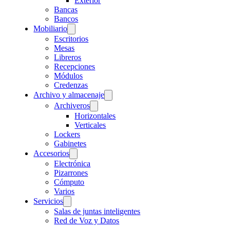
Exterior
Bancas
Bancos
Mobiliario
Escritorios
Mesas
Libreros
Recepciones
Módulos
Credenzas
Archivo y almacenaje
Archiveros
Horizontales
Verticales
Lockers
Gabinetes
Accesorios
Electrónica
Pizarrones
Cómputo
Varios
Servicios
Salas de juntas inteligentes
Red de Voz y Datos