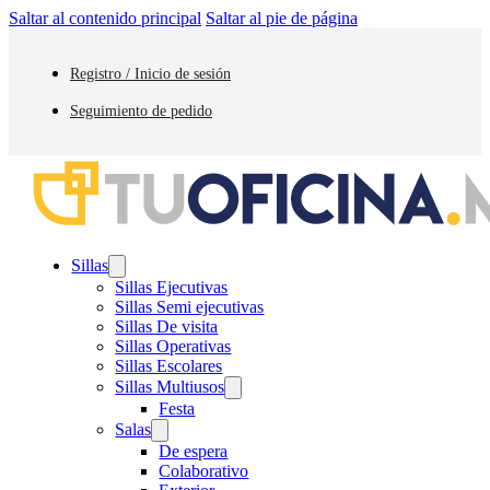
Saltar al contenido principal
Saltar al pie de página
Registro / Inicio de sesión
Seguimiento de pedido
Sillas
Sillas Ejecutivas
Sillas Semi ejecutivas
Sillas De visita
Sillas Operativas
Sillas Escolares
Sillas Multiusos
Festa
Salas
De espera
Colaborativo