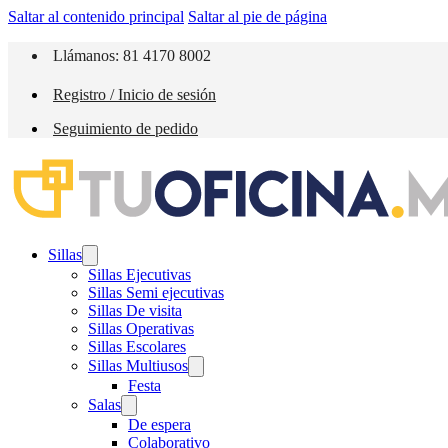
Saltar al contenido principal
Saltar al pie de página
Llámanos: 81 4170 8002
Registro / Inicio de sesión
Seguimiento de pedido
Sillas
Sillas Ejecutivas
Sillas Semi ejecutivas
Sillas De visita
Sillas Operativas
Sillas Escolares
Sillas Multiusos
Festa
Salas
De espera
Colaborativo