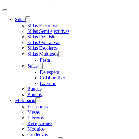
Sillas
Sillas Ejecutivas
Sillas Semi ejecutivas
Sillas De visita
Sillas Operativas
Sillas Escolares
Sillas Multiusos
Festa
Salas
De espera
Colaborativo
Exterior
Bancas
Bancos
Mobiliario
Escritorios
Mesas
Libreros
Recepciones
Módulos
Credenzas