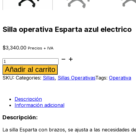
Silla operativa Esparta azul electrico
$
3,340.00
Precios + IVA
Silla
operativa
Alternative:
Añadir al carrito
Esparta
azul
SKU:
Categories:
Sillas
,
Sillas Operativas
Tags:
Operativa
electrico
cantidad
Descripción
Información adicional
Descripción:
La silla Esparta con brazos, se ajusta a las necesidades 