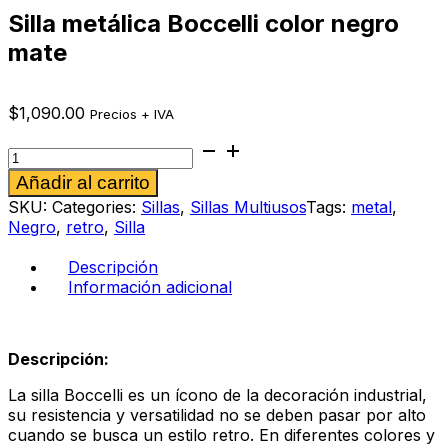
Silla metálica Boccelli color negro
mate
$
1,090.00
Precios + IVA
Silla
metálica
Alternative:
Añadir al carrito
Boccelli
color
SKU:
Categories:
Sillas
,
Sillas Multiusos
Tags:
metal
,
negro
Negro
,
retro
,
Silla
mate
cantidad
Descripción
Información adicional
Descripción:
La silla Boccelli es un ícono de la decoración industrial,
su resistencia y versatilidad no se deben pasar por alto
cuando se busca un estilo retro. En diferentes colores y