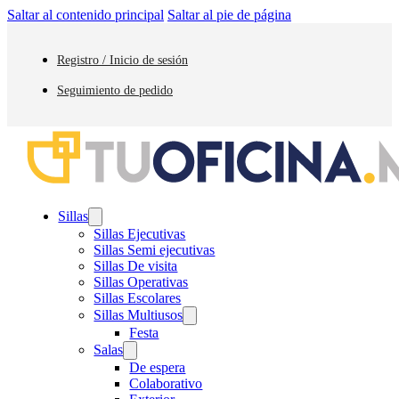
Saltar al contenido principal
Saltar al pie de página
Registro / Inicio de sesión
Seguimiento de pedido
Sillas
Sillas Ejecutivas
Sillas Semi ejecutivas
Sillas De visita
Sillas Operativas
Sillas Escolares
Sillas Multiusos
Festa
Salas
De espera
Colaborativo