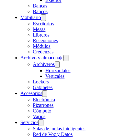
Exterior
Bancas
Bancos
Mobiliario
Escritorios
Mesas
Libreros
Recepciones
Módulos
Credenzas
Archivo y almacenaje
Archiveros
Horizontales
Verticales
Lockers
Gabinetes
Accesorios
Electrónica
Pizarrones
Cómputo
Varios
Servicios
Salas de juntas inteligentes
Red de Voz y Datos