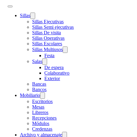
Sillas
Sillas Ejecutivas
Sillas Semi ejecutivas
Sillas De visita
Sillas Operativas
Sillas Escolares
Sillas Multiusos
Festa
Salas
De espera
Colaborativo
Exterior
Bancas
Bancos
Mobiliario
Escritorios
Mesas
Libreros
Recepciones
Módulos
Credenzas
Archivo y almacenaje