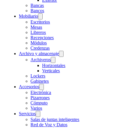
Exterior
Bancas
Bancos
Mobiliario
Escritorios
Mesas
Libreros
Recepciones
Módulos
Credenzas
Archivo y almacenaje
Archiveros
Horizontales
Verticales
Lockers
Gabinetes
Accesorios
Electrónica
Pizarrones
Cómputo
Varios
Servicios
Salas de juntas inteligentes
Red de Voz y Datos