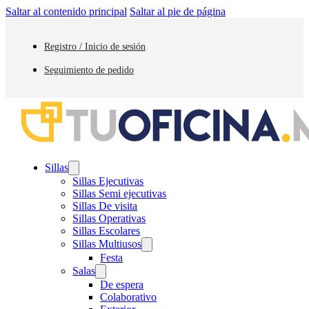
Saltar al contenido principal
Saltar al pie de página
Registro / Inicio de sesión
Seguimiento de pedido
Sillas
Sillas Ejecutivas
Sillas Semi ejecutivas
Sillas De visita
Sillas Operativas
Sillas Escolares
Sillas Multiusos
Festa
Salas
De espera
Colaborativo