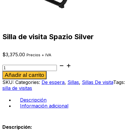
Silla de visita Spazio Silver
$
3,375.00
Precios + IVA
Silla
de
Alternative:
Añadir al carrito
visita
Spazio
SKU:
Categories:
De espera
,
Sillas
,
Sillas De visita
Tags:
Silver
silla de visitas
cantidad
Descripción
Información adicional
Descripción: