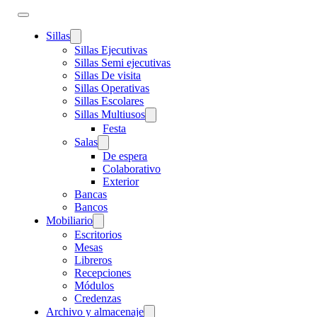
Sillas
Sillas Ejecutivas
Sillas Semi ejecutivas
Sillas De visita
Sillas Operativas
Sillas Escolares
Sillas Multiusos
Festa
Salas
De espera
Colaborativo
Exterior
Bancas
Bancos
Mobiliario
Escritorios
Mesas
Libreros
Recepciones
Módulos
Credenzas
Archivo y almacenaje