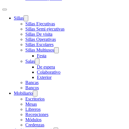
Sillas
Sillas Ejecutivas
Sillas Semi ejecutivas
Sillas De visita
Sillas Operativas
Sillas Escolares
Sillas Multiusos
Festa
Salas
De espera
Colaborativo
Exterior
Bancas
Bancos
Mobiliario
Escritorios
Mesas
Libreros
Recepciones
Módulos
Credenzas