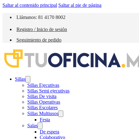
Saltar al contenido principal
Saltar al pie de página
Llámanos: 81 4170 8002
Registro / Inicio de sesión
Seguimiento de pedido
Sillas
Sillas Ejecutivas
Sillas Semi ejecutivas
Sillas De visita
Sillas Operativas
Sillas Escolares
Sillas Multiusos
Festa
Salas
De espera
Colaborativo