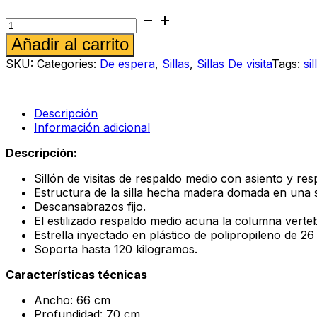
Silla
de
Alternative:
Añadir al carrito
visita
Spazio
SKU:
Categories:
De espera
,
Sillas
,
Sillas De visita
Tags:
sil
Azul
Electrico
cantidad
Descripción
Información adicional
Descripción:
Sillón de visitas de respaldo medio con asiento y res
Estructura de la silla hecha madera domada en una s
Descansabrazos fijo.
El estilizado respaldo medio acuna la columna verte
Estrella inyectado en plástico de polipropileno de 26
Soporta hasta 120 kilogramos.
Características técnicas
Ancho: 66 cm
Profundidad: 70 cm