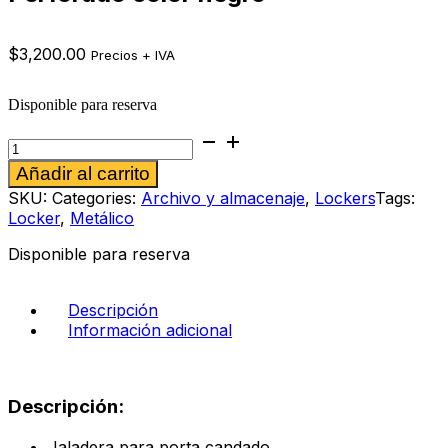
$
3,200.00
Precios + IVA
Disponible para reserva
Locker
2
Alternative:
Añadir al carrito
Puertas
1.80
SKU:
Categories:
Archivo y almacenaje
,
Lockers
Tags:
x
Locker
,
Metálico
38
x
Disponible para reserva
37
Perforado
color
Descripción
negro
Información adicional
cantidad
Descripción:
Jaladera para porta candado.