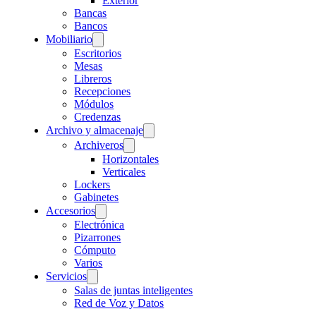
Exterior
Bancas
Bancos
Mobiliario
Escritorios
Mesas
Libreros
Recepciones
Módulos
Credenzas
Archivo y almacenaje
Archiveros
Horizontales
Verticales
Lockers
Gabinetes
Accesorios
Electrónica
Pizarrones
Cómputo
Varios
Servicios
Salas de juntas inteligentes
Red de Voz y Datos