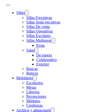
Sillas
Sillas Ejecutivas
Sillas Semi ejecutivas
Sillas De visita
Sillas Operativas
Sillas Escolares
Sillas Multiusos
Festa
Salas
De espera
Colaborativo
Exterior
Bancas
Bancos
Mobiliario
Escritorios
Mesas
Libreros
Recepciones
Módulos
Credenzas
Archivo y almacenaje