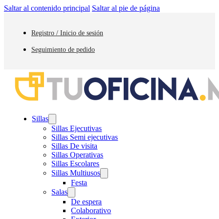
Saltar al contenido principal
Saltar al pie de página
Registro / Inicio de sesión
Seguimiento de pedido
Sillas
Sillas Ejecutivas
Sillas Semi ejecutivas
Sillas De visita
Sillas Operativas
Sillas Escolares
Sillas Multiusos
Festa
Salas
De espera
Colaborativo