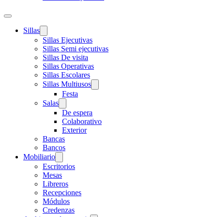
Sillas
Sillas Ejecutivas
Sillas Semi ejecutivas
Sillas De visita
Sillas Operativas
Sillas Escolares
Sillas Multiusos
Festa
Salas
De espera
Colaborativo
Exterior
Bancas
Bancos
Mobiliario
Escritorios
Mesas
Libreros
Recepciones
Módulos
Credenzas