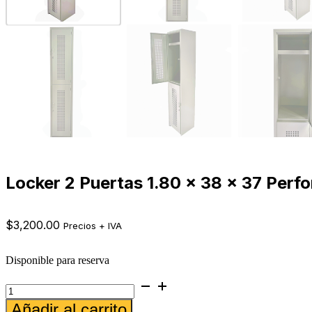
Locker 2 Puertas 1.80 x 38 x 37 Perfo
$
3,200.00
Precios + IVA
Disponible para reserva
Locker
2
Alternative:
Añadir al carrito
Puertas