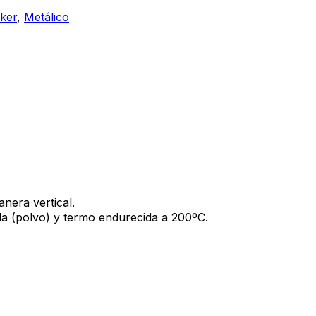
ker
,
Metálico
nera vertical.
da (polvo) y termo endurecida a 200ºC.