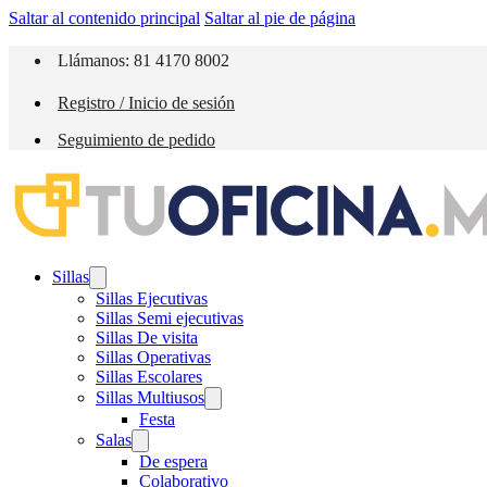
Saltar al contenido principal
Saltar al pie de página
Llámanos: 81 4170 8002
Registro / Inicio de sesión
Seguimiento de pedido
Sillas
Sillas Ejecutivas
Sillas Semi ejecutivas
Sillas De visita
Sillas Operativas
Sillas Escolares
Sillas Multiusos
Festa
Salas
De espera
Colaborativo