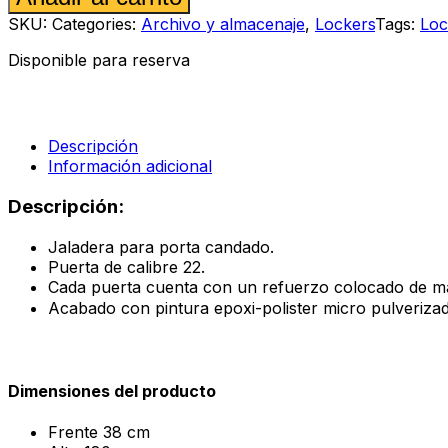
1.80
SKU:
Categories:
Archivo y almacenaje
,
Lockers
Tags:
Loc
x
38
Disponible para reserva
x
37
Perforado
color
arena
Descripción
cantidad
Información adicional
Descripción:
Jaladera para porta candado.
Puerta de calibre 22.
Cada puerta cuenta con un refuerzo colocado de ma
Acabado con pintura epoxi-polister micro pulveriza
Dimensiones del producto
Frente
38 cm