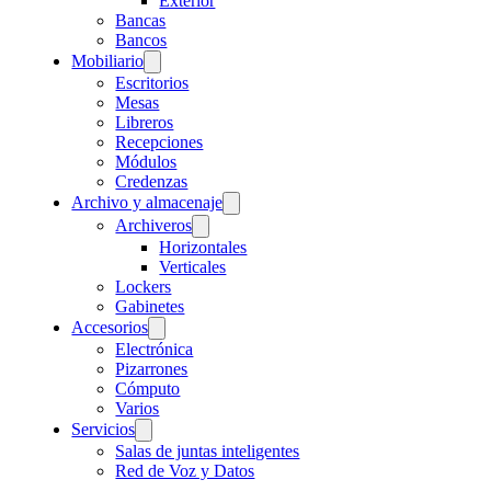
Exterior
Bancas
Bancos
Mobiliario
Escritorios
Mesas
Libreros
Recepciones
Módulos
Credenzas
Archivo y almacenaje
Archiveros
Horizontales
Verticales
Lockers
Gabinetes
Accesorios
Electrónica
Pizarrones
Cómputo
Varios
Servicios
Salas de juntas inteligentes
Red de Voz y Datos