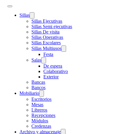
Sillas
Sillas Ejecutivas
Sillas Semi ejecutivas
Sillas De visita
Sillas Operativas
Sillas Escolares
Sillas Multiusos
Festa
Salas
De espera
Colaborativo
Exterior
Bancas
Bancos
Mobiliario
Escritorios
Mesas
Libreros
Recepciones
Módulos
Credenzas
Archivo y almacenaje