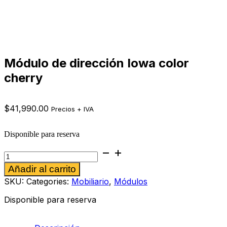
Módulo de dirección Iowa color
cherry
$
41,990.00
Precios + IVA
Disponible para reserva
Módulo
de
Alternative:
Añadir al carrito
dirección
Iowa
SKU:
Categories:
Mobiliario
,
Módulos
color
cherry
Disponible para reserva
cantidad