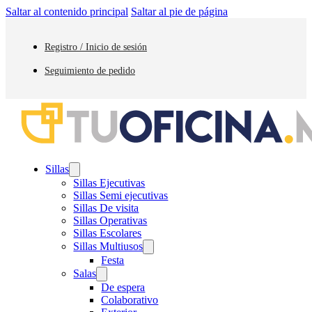
Saltar al contenido principal
Saltar al pie de página
Registro / Inicio de sesión
Seguimiento de pedido
Sillas
Sillas Ejecutivas
Sillas Semi ejecutivas
Sillas De visita
Sillas Operativas
Sillas Escolares
Sillas Multiusos
Festa
Salas
De espera
Colaborativo