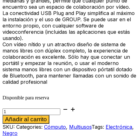
medianas y grandes, permite que cualquier punto de
encuentro sea un espacio de colaboración por vídeo.
La conectividad USB Plug and Play simplifica al máximo
la instalación y el uso de GROUP. Se puede usar en el
entorno propio, con cualquier software de
videoconferencia (incluidas las aplicaciones que estás
usando).
Con vídeo nítido y un atractivo diseño de sistema de
manos libres con dúplex completo, la experiencia de
colaboración es excelente. Sólo hay que conectar un
portátil y empezar la reunión, o usar el moderno
sistema manos libres con un dispositivo pórtatil dotado
de Bluetooth, para mantener llamadas con un sonido de
calidad profesional
Disponible para reserva
Sistema
de
Alternative:
Añadir al carrito
videoconferencias
Logitech
SKU:
Categories:
Cómputo
,
Multiusos
Tags:
Electrónica
,
GROUP
Negro
cantidad