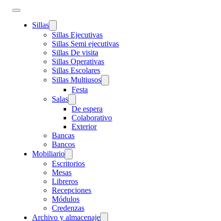
Sillas
Sillas Ejecutivas
Sillas Semi ejecutivas
Sillas De visita
Sillas Operativas
Sillas Escolares
Sillas Multiusos
Festa
Salas
De espera
Colaborativo
Exterior
Bancas
Bancos
Mobiliario
Escritorios
Mesas
Libreros
Recepciones
Módulos
Credenzas
Archivo y almacenaje