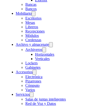
Exterior
Bancas
Bancos
Mobiliario
Escritorios
Mesas
Libreros
Recepciones
Módulos
Credenzas
Archivo y almacenaje
Archiveros
Horizontales
Verticales
Lockers
Gabinetes
Accesorios
Electrónica
Pizarrones
Cómputo
Varios
Servicios
Salas de juntas inteligentes
Red de Voz y Datos