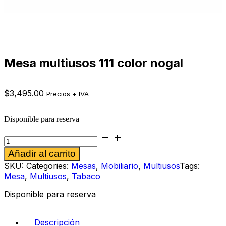
Mesa multiusos 111 color nogal
$
3,495.00
Precios + IVA
Disponible para reserva
Mesa
multiusos
Alternative:
Añadir al carrito
111
color
SKU:
Categories:
Mesas
,
Mobiliario
,
Multiusos
Tags:
nogal
Mesa
,
Multiusos
,
Tabaco
cantidad
Disponible para reserva
Descripción