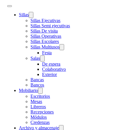
Sillas
Sillas Ejecutivas
Sillas Semi ejecutivas
Sillas De visita
Sillas Operativas
Sillas Escolares
Sillas Multiusos
Festa
Salas
De espera
Colaborativo
Exterior
Bancas
Bancos
Mobiliario
Escritorios
Mesas
Libreros
Recepciones
Módulos
Credenzas
Archivo y almacenaje