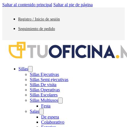
Saltar al contenido principal
Saltar al pie de página
Registro / Inicio de sesión
Seguimiento de pedido
Sillas
Sillas Ejecutivas
Sillas Semi ejecutivas
Sillas De visita
Sillas Operativas
Sillas Escolares
Sillas Multiusos
Festa
Salas
De espera
Colaborativo