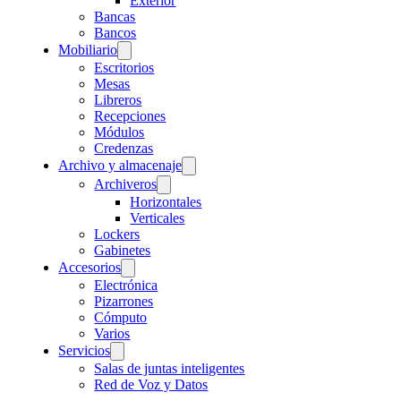
Exterior
Bancas
Bancos
Mobiliario
Escritorios
Mesas
Libreros
Recepciones
Módulos
Credenzas
Archivo y almacenaje
Archiveros
Horizontales
Verticales
Lockers
Gabinetes
Accesorios
Electrónica
Pizarrones
Cómputo
Varios
Servicios
Salas de juntas inteligentes
Red de Voz y Datos