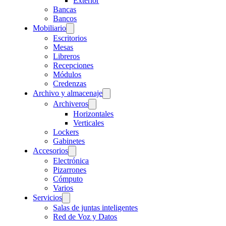
Exterior
Bancas
Bancos
Mobiliario
Escritorios
Mesas
Libreros
Recepciones
Módulos
Credenzas
Archivo y almacenaje
Archiveros
Horizontales
Verticales
Lockers
Gabinetes
Accesorios
Electrónica
Pizarrones
Cómputo
Varios
Servicios
Salas de juntas inteligentes
Red de Voz y Datos