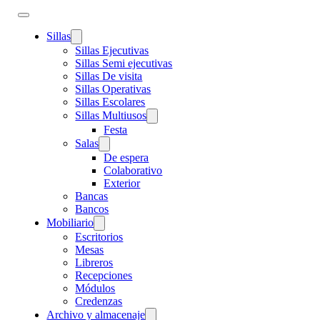
Sillas
Sillas Ejecutivas
Sillas Semi ejecutivas
Sillas De visita
Sillas Operativas
Sillas Escolares
Sillas Multiusos
Festa
Salas
De espera
Colaborativo
Exterior
Bancas
Bancos
Mobiliario
Escritorios
Mesas
Libreros
Recepciones
Módulos
Credenzas
Archivo y almacenaje