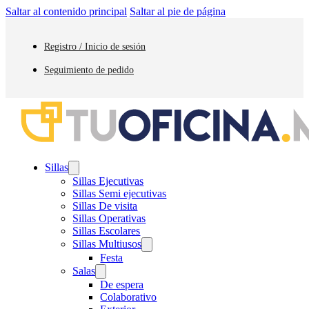
Saltar al contenido principal
Saltar al pie de página
Registro / Inicio de sesión
Seguimiento de pedido
Sillas
Sillas Ejecutivas
Sillas Semi ejecutivas
Sillas De visita
Sillas Operativas
Sillas Escolares
Sillas Multiusos
Festa
Salas
De espera
Colaborativo