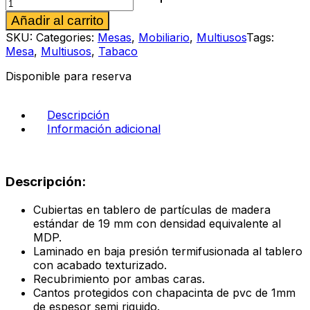
multiusos
Alternative:
Añadir al carrito
111
color
SKU:
Categories:
Mesas
,
Mobiliario
,
Multiusos
Tags:
encino
Mesa
,
Multiusos
,
Tabaco
polar
cantidad
Disponible para reserva
Descripción
Información adicional
Descripción:
Cubiertas en tablero de partículas de madera
estándar de 19 mm con densidad equivalente al
MDP.
Laminado en baja presión termifusionada al tablero
con acabado texturizado.
Recubrimiento por ambas caras.
Cantos protegidos con chapacinta de pvc de 1mm
de espesor semi riguido.