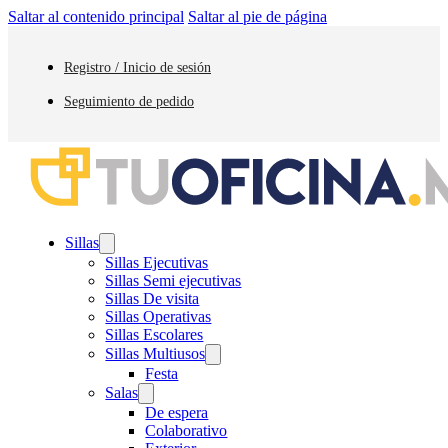
Saltar al contenido principal
Saltar al pie de página
Registro / Inicio de sesión
Seguimiento de pedido
Sillas
Sillas Ejecutivas
Sillas Semi ejecutivas
Sillas De visita
Sillas Operativas
Sillas Escolares
Sillas Multiusos
Festa
Salas
De espera
Colaborativo