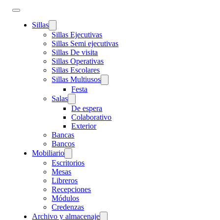
Sillas
Sillas Ejecutivas
Sillas Semi ejecutivas
Sillas De visita
Sillas Operativas
Sillas Escolares
Sillas Multiusos
Festa
Salas
De espera
Colaborativo
Exterior
Bancas
Bancos
Mobiliario
Escritorios
Mesas
Libreros
Recepciones
Módulos
Credenzas
Archivo y almacenaje