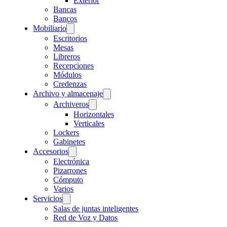
Exterior
Bancas
Bancos
Mobiliario
Escritorios
Mesas
Libreros
Recepciones
Módulos
Credenzas
Archivo y almacenaje
Archiveros
Horizontales
Verticales
Lockers
Gabinetes
Accesorios
Electrónica
Pizarrones
Cómputo
Varios
Servicios
Salas de juntas inteligentes
Red de Voz y Datos