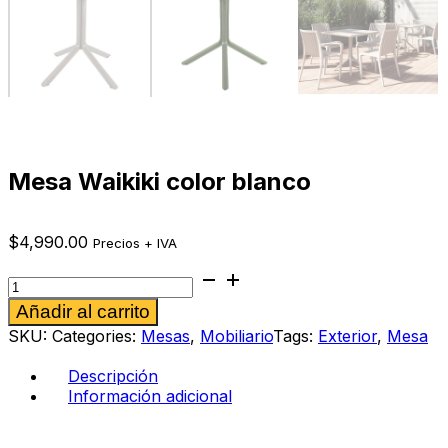
Mesa Waikiki color blanco
$
4,990.00
Precios + IVA
Mesa
Waikiki
Alternative:
Añadir al carrito
color
blanco
SKU:
Categories:
Mesas
,
Mobiliario
Tags:
Exterior
,
Mesa
cantidad
Descripción
Información adicional