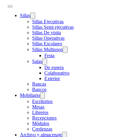
Sillas
Sillas Ejecutivas
Sillas Semi ejecutivas
Sillas De visita
Sillas Operativas
Sillas Escolares
Sillas Multiusos
Festa
Salas
De espera
Colaborativo
Exterior
Bancas
Bancos
Mobiliario
Escritorios
Mesas
Libreros
Recepciones
Módulos
Credenzas
Archivo y almacenaje