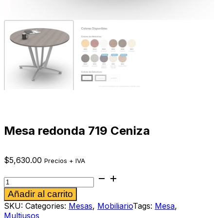
Mesa redonda 719 Ceniza
$
5,630.00
Precios + IVA
Mesa
redonda
Alternative:
Añadir al carrito
719
Ceniza
SKU:
Categories:
Mesas
,
Mobiliario
Tags:
Mesa
,
cantidad
Multiusos