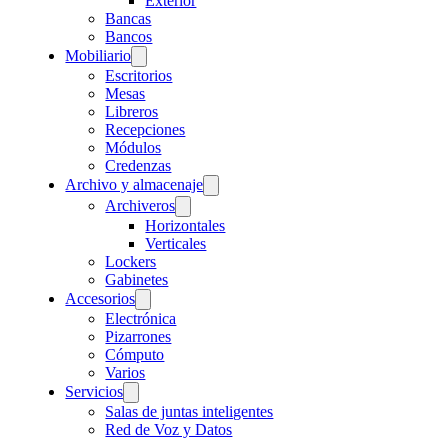
Exterior
Bancas
Bancos
Mobiliario
Escritorios
Mesas
Libreros
Recepciones
Módulos
Credenzas
Archivo y almacenaje
Archiveros
Horizontales
Verticales
Lockers
Gabinetes
Accesorios
Electrónica
Pizarrones
Cómputo
Varios
Servicios
Salas de juntas inteligentes
Red de Voz y Datos