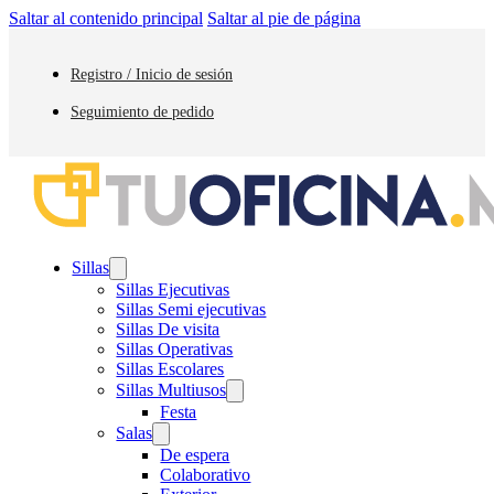
Saltar al contenido principal
Saltar al pie de página
Registro / Inicio de sesión
Seguimiento de pedido
Sillas
Sillas Ejecutivas
Sillas Semi ejecutivas
Sillas De visita
Sillas Operativas
Sillas Escolares
Sillas Multiusos
Festa
Salas
De espera
Colaborativo