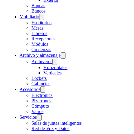
Exterior
Bancas
Bancos
Mobiliario
Escritorios
Mesas
Libreros
Recepciones
Módulos
Credenzas
Archivo y almacenaje
Archiveros
Horizontales
Verticales
Lockers
Gabinetes
Accesorios
Electrónica
Pizarrones
Cómputo
Varios
Servicios
Salas de juntas inteligentes
Red de Voz y Datos