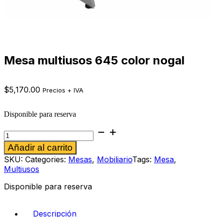
Mesa multiusos 645 color nogal
$
5,170.00
Precios + IVA
Disponible para reserva
Mesa
multiusos
Alternative:
Añadir al carrito
645
color
SKU:
Categories:
Mesas
,
Mobiliario
Tags:
Mesa
,
nogal
Multiusos
cantidad
Disponible para reserva
Descripción