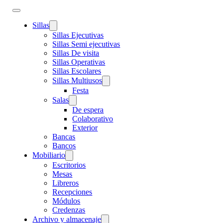
Sillas
Sillas Ejecutivas
Sillas Semi ejecutivas
Sillas De visita
Sillas Operativas
Sillas Escolares
Sillas Multiusos
Festa
Salas
De espera
Colaborativo
Exterior
Bancas
Bancos
Mobiliario
Escritorios
Mesas
Libreros
Recepciones
Módulos
Credenzas
Archivo y almacenaje