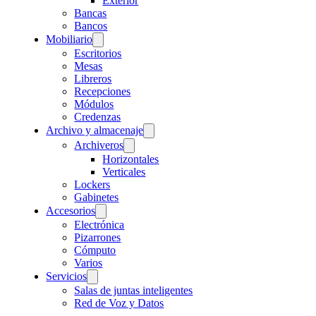
Exterior
Bancas
Bancos
Mobiliario
Escritorios
Mesas
Libreros
Recepciones
Módulos
Credenzas
Archivo y almacenaje
Archiveros
Horizontales
Verticales
Lockers
Gabinetes
Accesorios
Electrónica
Pizarrones
Cómputo
Varios
Servicios
Salas de juntas inteligentes
Red de Voz y Datos