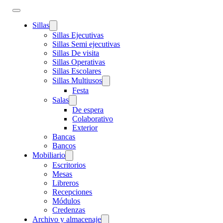
Sillas
Sillas Ejecutivas
Sillas Semi ejecutivas
Sillas De visita
Sillas Operativas
Sillas Escolares
Sillas Multiusos
Festa
Salas
De espera
Colaborativo
Exterior
Bancas
Bancos
Mobiliario
Escritorios
Mesas
Libreros
Recepciones
Módulos
Credenzas
Archivo y almacenaje