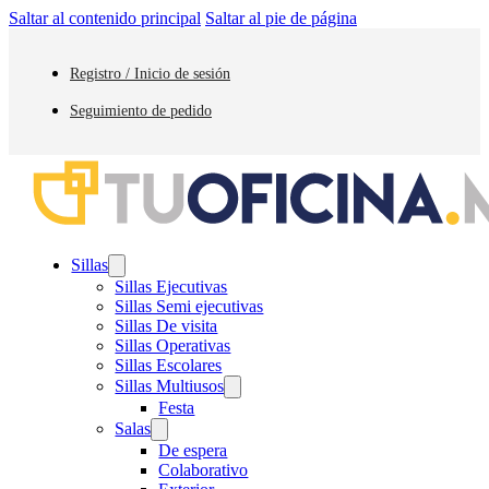
Saltar al contenido principal
Saltar al pie de página
Registro / Inicio de sesión
Seguimiento de pedido
Sillas
Sillas Ejecutivas
Sillas Semi ejecutivas
Sillas De visita
Sillas Operativas
Sillas Escolares
Sillas Multiusos
Festa
Salas
De espera
Colaborativo