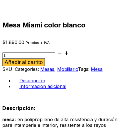
Mesa Miami color blanco
$
1,890.00
Precios + IVA
Mesa
Miami
Alternative:
Añadir al carrito
color
blanco
SKU:
Categories:
Mesas
,
Mobiliario
Tags:
Mesa
cantidad
Descripción
Información adicional
Descripción:
mesa:
en polipropileno de alta resistencia y duración
para intemperie e interior, resistente a los rayos