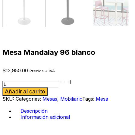
Mesa Mandalay 96 blanco
$
12,950.00
Precios + IVA
Mesa
Mandalay
Alternative:
Añadir al carrito
96
blanco
SKU:
Categories:
Mesas
,
Mobiliario
Tags:
Mesa
cantidad
Descripción
Información adicional