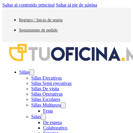
Saltar al contenido principal
Saltar al pie de página
Registro / Inicio de sesión
Seguimiento de pedido
Sillas
Sillas Ejecutivas
Sillas Semi ejecutivas
Sillas De visita
Sillas Operativas
Sillas Escolares
Sillas Multiusos
Festa
Salas
De espera
Colaborativo