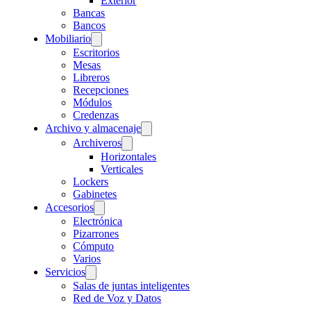
Exterior
Bancas
Bancos
Mobiliario
Escritorios
Mesas
Libreros
Recepciones
Módulos
Credenzas
Archivo y almacenaje
Archiveros
Horizontales
Verticales
Lockers
Gabinetes
Accesorios
Electrónica
Pizarrones
Cómputo
Varios
Servicios
Salas de juntas inteligentes
Red de Voz y Datos