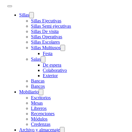
Sillas
Sillas Ejecutivas
Sillas Semi ejecutivas
Sillas De visita
Sillas Operativas
Sillas Escolares
Sillas Multiusos
Festa
Salas
De espera
Colaborativo
Exterior
Bancas
Bancos
Mobiliario
Escritorios
Mesas
Libreros
Recepciones
Módulos
Credenzas
Archivo y almacenaje