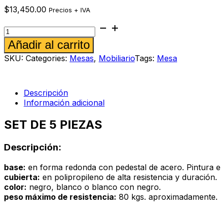
$
13,450.00
Precios + IVA
Mesa
Mandalay
Alternative:
Añadir al carrito
106
blanco
SKU:
Categories:
Mesas
,
Mobiliario
Tags:
Mesa
cantidad
Descripción
Información adicional
SET DE 5 PIEZAS
Descripción:
base:
en forma redonda con pedestal de acero. Pintura el
cubierta:
en polipropileno de alta resistencia y duración.
color:
negro, blanco o blanco con negro.
peso máximo de resistencia:
80 kgs. aproximadamente.