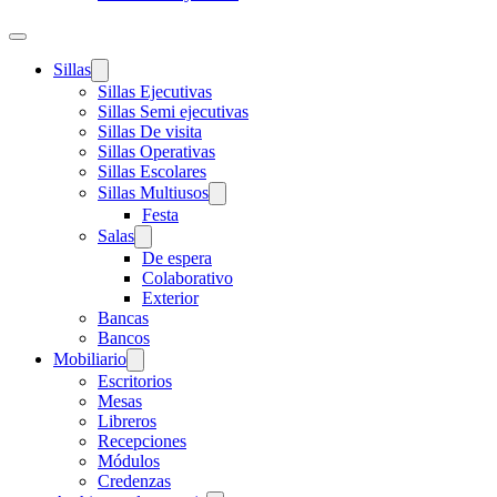
Sillas
Sillas Ejecutivas
Sillas Semi ejecutivas
Sillas De visita
Sillas Operativas
Sillas Escolares
Sillas Multiusos
Festa
Salas
De espera
Colaborativo
Exterior
Bancas
Bancos
Mobiliario
Escritorios
Mesas
Libreros
Recepciones
Módulos
Credenzas