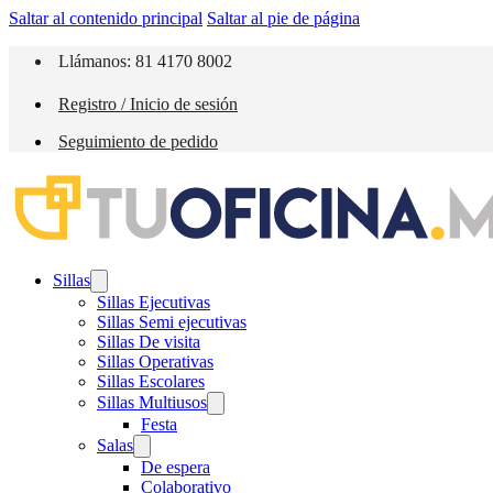
Saltar al contenido principal
Saltar al pie de página
Llámanos: 81 4170 8002
Registro / Inicio de sesión
Seguimiento de pedido
Sillas
Sillas Ejecutivas
Sillas Semi ejecutivas
Sillas De visita
Sillas Operativas
Sillas Escolares
Sillas Multiusos
Festa
Salas
De espera
Colaborativo