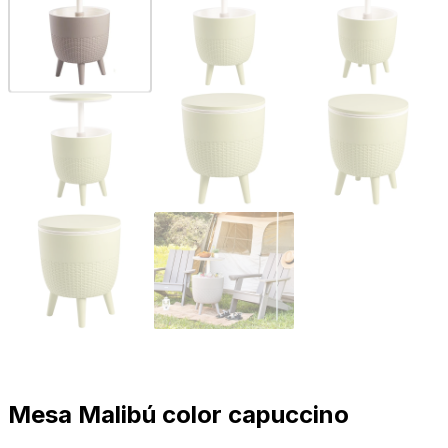
Mesa Malibú color capuccino