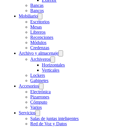
Exterior
Bancas
Bancos
Mobiliario
Escritorios
Mesas
Libreros
Recepciones
Módulos
Credenzas
Archivo y almacenaje
Archiveros
Horizontales
Verticales
Lockers
Gabinetes
Accesorios
Electrónica
Pizarrones
Cómputo
Varios
Servicios
Salas de juntas inteligentes
Red de Voz y Datos