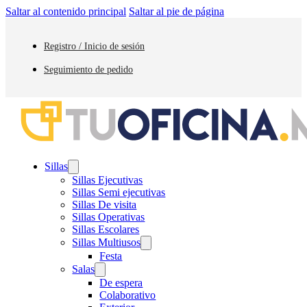
Saltar al contenido principal
Saltar al pie de página
Registro / Inicio de sesión
Seguimiento de pedido
Sillas
Sillas Ejecutivas
Sillas Semi ejecutivas
Sillas De visita
Sillas Operativas
Sillas Escolares
Sillas Multiusos
Festa
Salas
De espera
Colaborativo