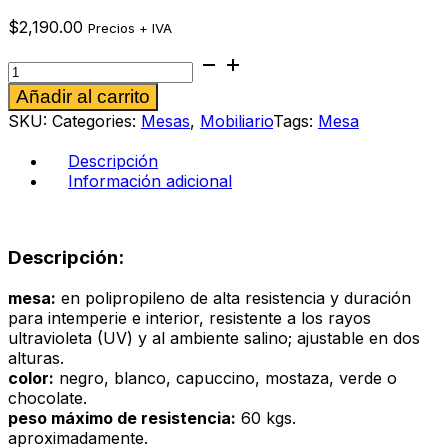
$
2,190.00
Precios + IVA
Mesa
Malibú
Alternative:
Añadir al carrito
color
capuccino
SKU:
Categories:
Mesas
,
Mobiliario
Tags:
Mesa
cantidad
Descripción
Información adicional
Descripción:
mesa:
en polipropileno de alta resistencia y duración
para intemperie e interior, resistente a los rayos
ultravioleta (UV) y al ambiente salino; ajustable en dos
alturas.
color:
negro, blanco, capuccino, mostaza, verde o
chocolate.
peso máximo de resistencia:
60 kgs.
aproximadamente.