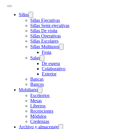
Sillas
Sillas Ejecutivas
Sillas Semi ejecutivas
Sillas De visita
Sillas Operativas
Sillas Escolares
Sillas Multiusos
Festa
Salas
De espera
Colaborativo
Exterior
Bancas
Bancos
Mobiliario
Escritorios
Mesas
Libreros
Recepciones
Módulos
Credenzas
Archivo y almacenaje