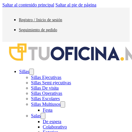
Saltar al contenido principal
Saltar al pie de página
Registro / Inicio de sesión
Seguimiento de pedido
Sillas
Sillas Ejecutivas
Sillas Semi ejecutivas
Sillas De visita
Sillas Operativas
Sillas Escolares
Sillas Multiusos
Festa
Salas
De espera
Colaborativo