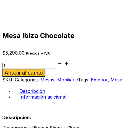
Mesa Ibiza Chocolate
$
5,290.00
Precios + IVA
Mesa
Ibiza
Alternative:
Añadir al carrito
Chocolate
cantidad
SKU:
Categories:
Mesas
,
Mobiliario
Tags:
Exterior
,
Mesa
Descripción
Información adicional
Descripción:
Dimensiones: 95cm x 95cm x 75cm