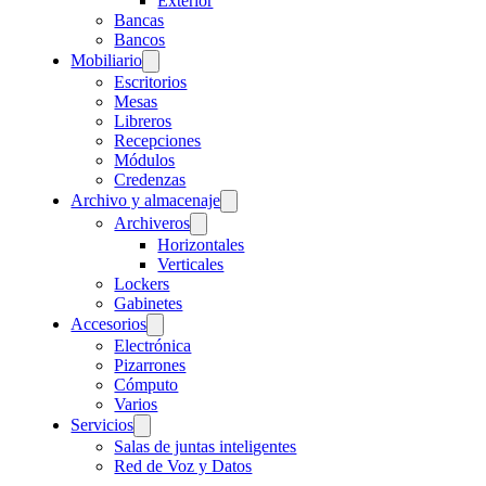
Exterior
Bancas
Bancos
Mobiliario
Escritorios
Mesas
Libreros
Recepciones
Módulos
Credenzas
Archivo y almacenaje
Archiveros
Horizontales
Verticales
Lockers
Gabinetes
Accesorios
Electrónica
Pizarrones
Cómputo
Varios
Servicios
Salas de juntas inteligentes
Red de Voz y Datos