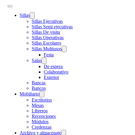
Sillas
Sillas Ejecutivas
Sillas Semi ejecutivas
Sillas De visita
Sillas Operativas
Sillas Escolares
Sillas Multiusos
Festa
Salas
De espera
Colaborativo
Exterior
Bancas
Bancos
Mobiliario
Escritorios
Mesas
Libreros
Recepciones
Módulos
Credenzas
Archivo y almacenaje