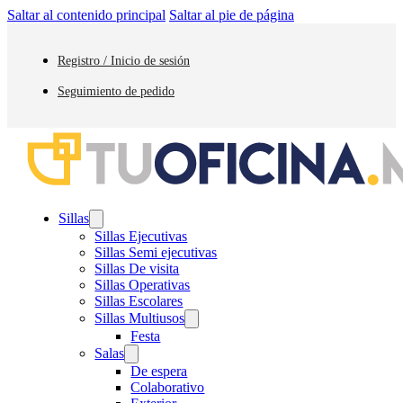
Saltar al contenido principal
Saltar al pie de página
Registro / Inicio de sesión
Seguimiento de pedido
Sillas
Sillas Ejecutivas
Sillas Semi ejecutivas
Sillas De visita
Sillas Operativas
Sillas Escolares
Sillas Multiusos
Festa
Salas
De espera
Colaborativo