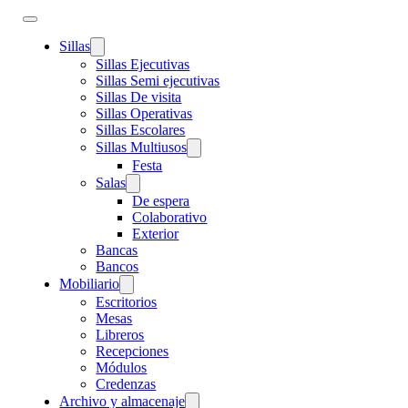
Sillas
Sillas Ejecutivas
Sillas Semi ejecutivas
Sillas De visita
Sillas Operativas
Sillas Escolares
Sillas Multiusos
Festa
Salas
De espera
Colaborativo
Exterior
Bancas
Bancos
Mobiliario
Escritorios
Mesas
Libreros
Recepciones
Módulos
Credenzas
Archivo y almacenaje