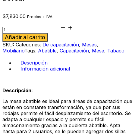
$
7,830.00
Precios + IVA
Mesa
abatible
Alternative:
Añadir al carrito
217
color
SKU:
Categories:
De capacitación
,
Mesas
,
ébano
Mobiliario
Tags:
Abatible
,
Capacitación
,
Mesa
,
Tabaco
boreal
cantidad
Descripción
Información adicional
Descripción:
La mesa abatible es ideal para áreas de capacitación que
están en constante transformación, ya que por sus
rodajas permite el fácil desplazamiento del escritorio. Se
adapta a cualquier espacio y permite su fácil
almacenamiento gracias a la cubierta abatible. Apta
hasta para 2 usuarios, se le pueden agregar dos sillas