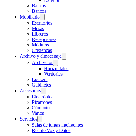
Exterior
Bancas
Bancos
Mobiliario
Escritorios
Mesas
Libreros
Recepciones
Módulos
Credenzas
Archivo y almacenaje
Archiveros
Horizontales
Verticales
Lockers
Gabinetes
Accesorios
Electrónica
Pizarrones
Cómputo
Varios
Servicios
Salas de juntas inteligentes
Red de Voz y Datos