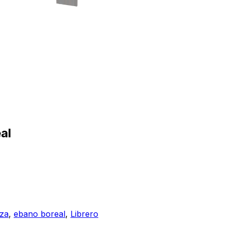
al
za
,
ebano boreal
,
Librero