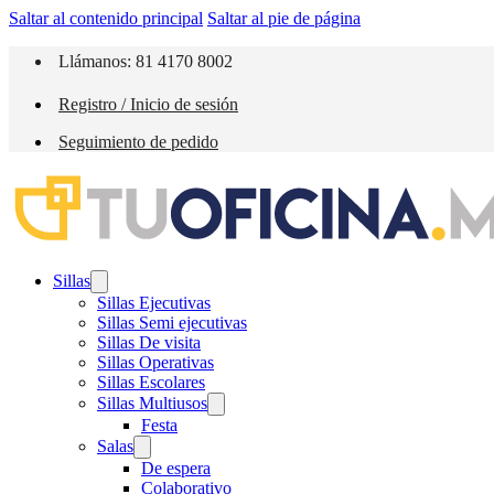
Saltar al contenido principal
Saltar al pie de página
Llámanos: 81 4170 8002
Registro / Inicio de sesión
Seguimiento de pedido
Sillas
Sillas Ejecutivas
Sillas Semi ejecutivas
Sillas De visita
Sillas Operativas
Sillas Escolares
Sillas Multiusos
Festa
Salas
De espera
Colaborativo