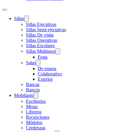
Sillas
Sillas Ejecutivas
Sillas Semi ejecutivas
Sillas De visita
Sillas Operativas
Sillas Escolares
Sillas Multiusos
Festa
Salas
De espera
Colaborativo
Exterior
Bancas
Bancos
Mobiliario
Escritorios
Mesas
Libreros
Recepciones
Módulos
Credenzas