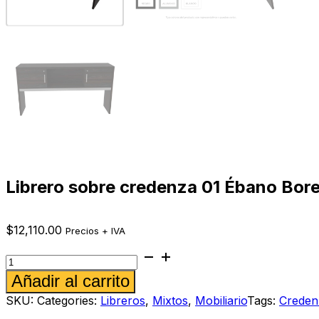
Librero sobre credenza 01 Ébano Bore
$
12,110.00
Precios + IVA
Librero
sobre
Alternative:
Añadir al carrito
credenza
01
SKU:
Categories:
Libreros
,
Mixtos
,
Mobiliario
Tags:
Creden
Ébano
Boreal