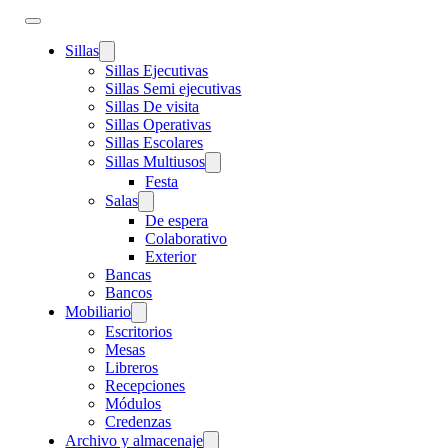
Sillas
Sillas Ejecutivas
Sillas Semi ejecutivas
Sillas De visita
Sillas Operativas
Sillas Escolares
Sillas Multiusos
Festa
Salas
De espera
Colaborativo
Exterior
Bancas
Bancos
Mobiliario
Escritorios
Mesas
Libreros
Recepciones
Módulos
Credenzas
Archivo y almacenaje