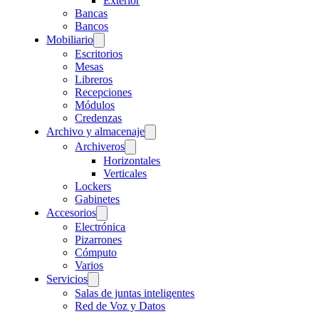
Exterior
Bancas
Bancos
Mobiliario
Escritorios
Mesas
Libreros
Recepciones
Módulos
Credenzas
Archivo y almacenaje
Archiveros
Horizontales
Verticales
Lockers
Gabinetes
Accesorios
Electrónica
Pizarrones
Cómputo
Varios
Servicios
Salas de juntas inteligentes
Red de Voz y Datos