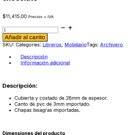
$
11,415.00
Precios + IVA
Librero
sobre
Alternative:
Añadir al carrito
credenza
Ranieri
SKU:
Categories:
Libreros
,
Mobiliario
Tags:
Archivero
color
chocolate
Descripción
cantidad
Información adicional
Descripción:
Cubierta y costado de 28mm de espesor.
Canto de pvc de 3mm importado.
Chapas bisagras importadas.
Dimensiones del producto