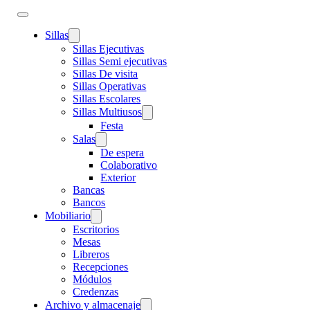
Sillas
Sillas Ejecutivas
Sillas Semi ejecutivas
Sillas De visita
Sillas Operativas
Sillas Escolares
Sillas Multiusos
Festa
Salas
De espera
Colaborativo
Exterior
Bancas
Bancos
Mobiliario
Escritorios
Mesas
Libreros
Recepciones
Módulos
Credenzas
Archivo y almacenaje