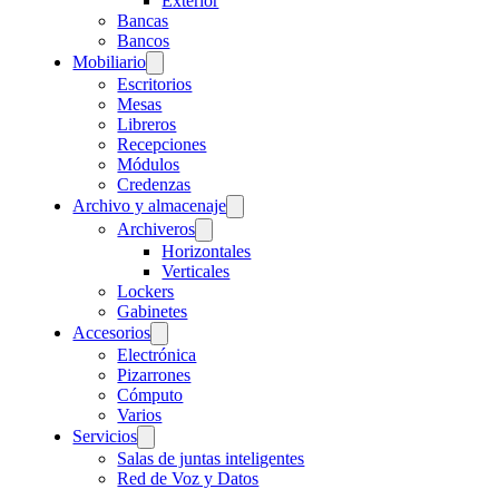
Exterior
Bancas
Bancos
Mobiliario
Escritorios
Mesas
Libreros
Recepciones
Módulos
Credenzas
Archivo y almacenaje
Archiveros
Horizontales
Verticales
Lockers
Gabinetes
Accesorios
Electrónica
Pizarrones
Cómputo
Varios
Servicios
Salas de juntas inteligentes
Red de Voz y Datos