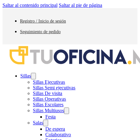
Saltar al contenido principal
Saltar al pie de página
Registro / Inicio de sesión
Seguimiento de pedido
Sillas
Sillas Ejecutivas
Sillas Semi ejecutivas
Sillas De visita
Sillas Operativas
Sillas Escolares
Sillas Multiusos
Festa
Salas
De espera
Colaborativo