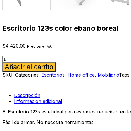
Escritorio 123s color ebano boreal
$
4,420.00
Precios + IVA
Escritorio
123s
Alternative:
Añadir al carrito
color
ebano
SKU:
Categories:
Escritorios
,
Home office
,
Mobiliario
Tags
boreal
cantidad
Descripción
Información adicional
El Escritorio 123s es el ideal para espacios reducidos en
Fácil de armar. No necesita herramientas.