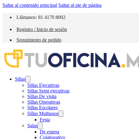
Saltar al contenido principal
Saltar al pie de página
Llámanos: 81 4170 8002
Registro / Inicio de sesión
Seguimiento de pedido
Sillas
Sillas Ejecutivas
Sillas Semi ejecutivas
Sillas De visita
Sillas Operativas
Sillas Escolares
Sillas Multiusos
Festa
Salas
De espera
Colaborativo