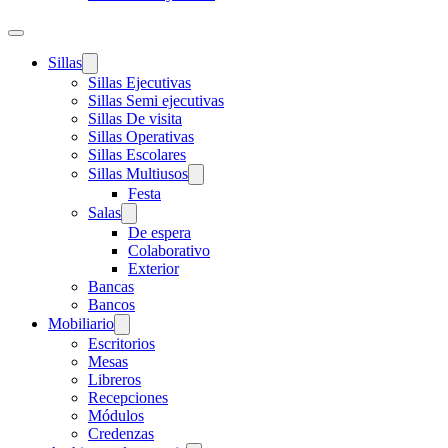
Sillas
Sillas Ejecutivas
Sillas Semi ejecutivas
Sillas De visita
Sillas Operativas
Sillas Escolares
Sillas Multiusos
Festa
Salas
De espera
Colaborativo
Exterior
Bancas
Bancos
Mobiliario
Escritorios
Mesas
Libreros
Recepciones
Módulos
Credenzas