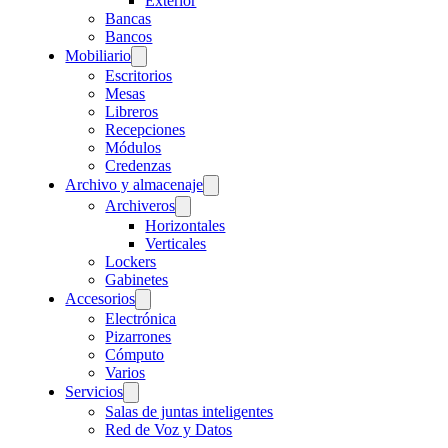
Exterior
Bancas
Bancos
Mobiliario
Escritorios
Mesas
Libreros
Recepciones
Módulos
Credenzas
Archivo y almacenaje
Archiveros
Horizontales
Verticales
Lockers
Gabinetes
Accesorios
Electrónica
Pizarrones
Cómputo
Varios
Servicios
Salas de juntas inteligentes
Red de Voz y Datos