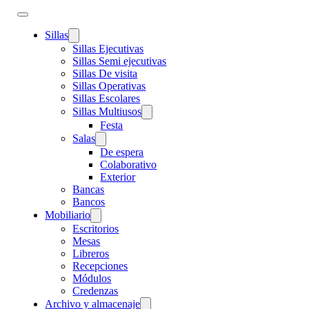
Sillas
Sillas Ejecutivas
Sillas Semi ejecutivas
Sillas De visita
Sillas Operativas
Sillas Escolares
Sillas Multiusos
Festa
Salas
De espera
Colaborativo
Exterior
Bancas
Bancos
Mobiliario
Escritorios
Mesas
Libreros
Recepciones
Módulos
Credenzas
Archivo y almacenaje