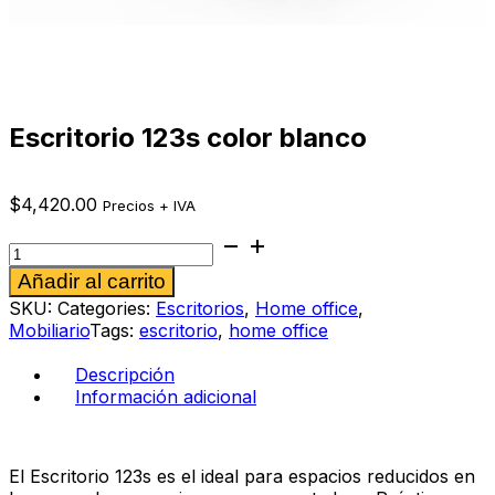
Escritorio 123s color blanco
$
4,420.00
Precios + IVA
Escritorio
123s
Alternative:
Añadir al carrito
color
blanco
SKU:
Categories:
Escritorios
,
Home office
,
cantidad
Mobiliario
Tags:
escritorio
,
home office
Descripción
Información adicional
El Escritorio 123s es el ideal para espacios reducidos en