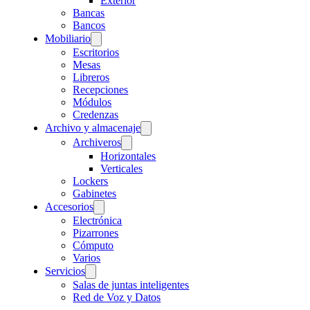
Exterior
Bancas
Bancos
Mobiliario
Escritorios
Mesas
Libreros
Recepciones
Módulos
Credenzas
Archivo y almacenaje
Archiveros
Horizontales
Verticales
Lockers
Gabinetes
Accesorios
Electrónica
Pizarrones
Cómputo
Varios
Servicios
Salas de juntas inteligentes
Red de Voz y Datos