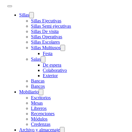
Sillas
Sillas Ejecutivas
Sillas Semi ejecutivas
Sillas De visita
Sillas Operativas
Sillas Escolares
Sillas Multiusos
Festa
Salas
De espera
Colaborativo
Exterior
Bancas
Bancos
Mobiliario
Escritorios
Mesas
Libreros
Recepciones
Módulos
Credenzas
Archivo y almacenaje