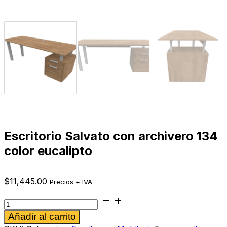
Escritorio Salvato con archivero 134
color eucalipto
$
11,445.00
Precios + IVA
Escritorio
Salvato
Alternative:
Añadir al carrito
con
archivero