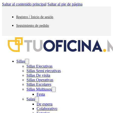
Saltar al contenido principal
Saltar al pie de página
Registro / Inicio de sesión
Seguimiento de pedido
Sillas
Sillas Ejecutivas
Sillas Semi ejecutivas
Sillas De visita
Sillas Operativas
Sillas Escolares
Sillas Multiusos
Festa
Salas
De espera
Colaborativo