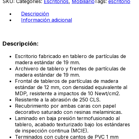
SKU:
Categories:
Escritorios
,
Mobiliario
Tags:
escritorio
134
color
Descripción
eucalipto
Información adicional
cantidad
Descripción:
Escritorio fabricado en tablero de partículas de
madera estándar de 19 mm.
Archivero de tablero y frentes de partículas de
madera estándar de 19 mm.
Frontal de tableros de partículas de madera
estándar de 12 mm, con densidad equivalente al
MDP, resistente a impactos de 10 Newt/cm2.
Resistente a la abrasión de 250 CLS.
Recubrimiento por ambas caras con papel
decorativo saturado con resinas melaminicas.
Laminado en baja presión termofusionado al
tablero, acabado texturizado bajo los estándares
de inspección continua (MCIE).
Terminados con cubre cantos de PVC 1 mm