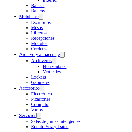
Exterior
Bancas
Bancos
Mobiliario
Escritorios
Mesas
Libreros
Recepciones
Módulos
Credenzas
Archivo y almacenaje
Archiveros
Horizontales
Verticales
Lockers
Gabinetes
Accesorios
Electrónica
Pizarrones
Cómputo
Varios
Servicios
Salas de juntas inteligentes
Red de Voz y Datos