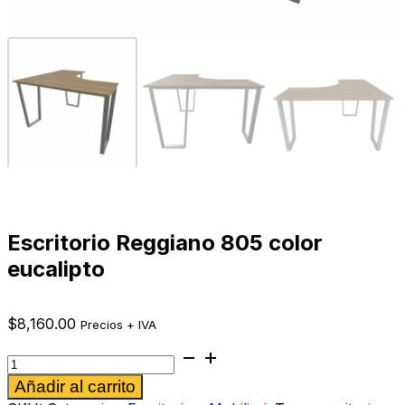
Escritorio Reggiano 805 color
eucalipto
$
8,160.00
Precios + IVA
Escritorio
Reggiano
Alternative:
Añadir al carrito
805
color