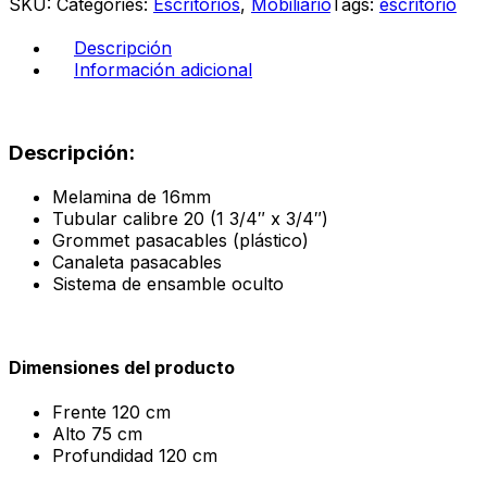
SKU:
Categories:
Escritorios
,
Mobiliario
Tags:
escritorio
eucalipto
cantidad
Descripción
Información adicional
Descripción:
Melamina de 16mm
Tubular calibre 20 (1 3/4″ x 3/4″)
Grommet pasacables (plástico)
Canaleta pasacables
Sistema de ensamble oculto
Dimensiones del producto
Frente
120 cm
Alto
75 cm
Profundidad
120 cm