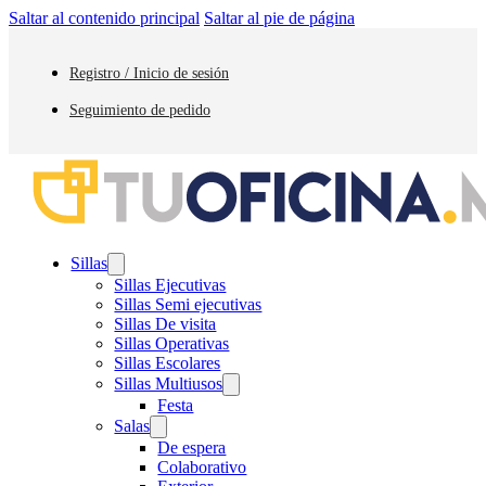
Saltar al contenido principal
Saltar al pie de página
Registro / Inicio de sesión
Seguimiento de pedido
Sillas
Sillas Ejecutivas
Sillas Semi ejecutivas
Sillas De visita
Sillas Operativas
Sillas Escolares
Sillas Multiusos
Festa
Salas
De espera
Colaborativo