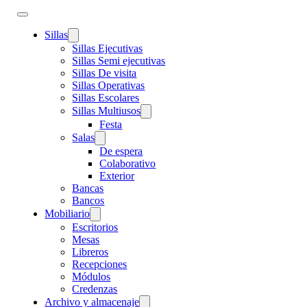
Sillas
Sillas Ejecutivas
Sillas Semi ejecutivas
Sillas De visita
Sillas Operativas
Sillas Escolares
Sillas Multiusos
Festa
Salas
De espera
Colaborativo
Exterior
Bancas
Bancos
Mobiliario
Escritorios
Mesas
Libreros
Recepciones
Módulos
Credenzas
Archivo y almacenaje