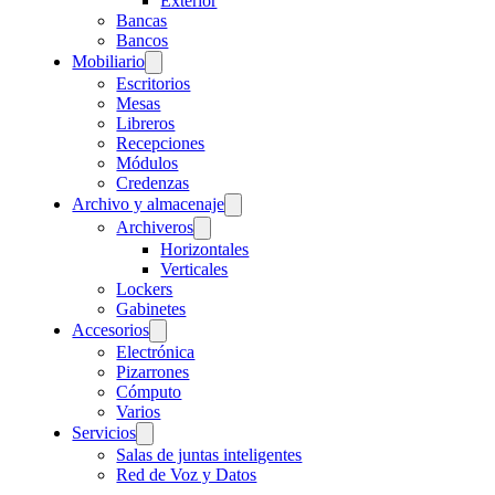
Exterior
Bancas
Bancos
Mobiliario
Escritorios
Mesas
Libreros
Recepciones
Módulos
Credenzas
Archivo y almacenaje
Archiveros
Horizontales
Verticales
Lockers
Gabinetes
Accesorios
Electrónica
Pizarrones
Cómputo
Varios
Servicios
Salas de juntas inteligentes
Red de Voz y Datos