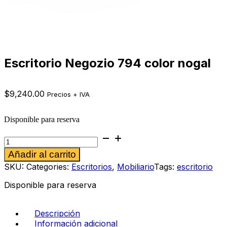
Escritorio Negozio 794 color nogal
$
9,240.00
Precios + IVA
Disponible para reserva
Escritorio
Negozio
Alternative:
Añadir al carrito
794
color
SKU:
Categories:
Escritorios
,
Mobiliario
Tags:
escritorio
nogal
cantidad
Disponible para reserva
Descripción
Información adicional