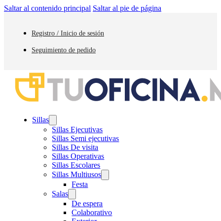
Saltar al contenido principal
Saltar al pie de página
Registro / Inicio de sesión
Seguimiento de pedido
Sillas
Sillas Ejecutivas
Sillas Semi ejecutivas
Sillas De visita
Sillas Operativas
Sillas Escolares
Sillas Multiusos
Festa
Salas
De espera
Colaborativo