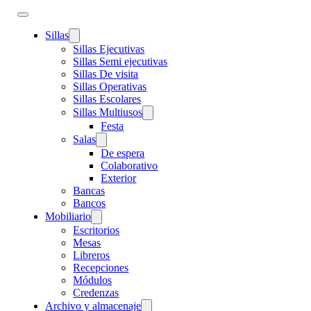
Sillas
Sillas Ejecutivas
Sillas Semi ejecutivas
Sillas De visita
Sillas Operativas
Sillas Escolares
Sillas Multiusos
Festa
Salas
De espera
Colaborativo
Exterior
Bancas
Bancos
Mobiliario
Escritorios
Mesas
Libreros
Recepciones
Módulos
Credenzas
Archivo y almacenaje