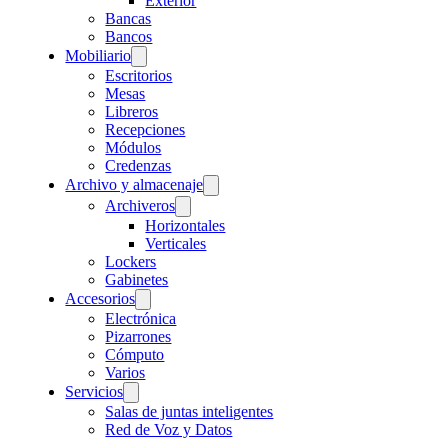
Exterior
Bancas
Bancos
Mobiliario
Escritorios
Mesas
Libreros
Recepciones
Módulos
Credenzas
Archivo y almacenaje
Archiveros
Horizontales
Verticales
Lockers
Gabinetes
Accesorios
Electrónica
Pizarrones
Cómputo
Varios
Servicios
Salas de juntas inteligentes
Red de Voz y Datos