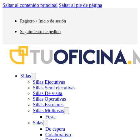
Saltar al contenido principal
Saltar al pie de página
Registro / Inicio de sesión
Seguimiento de pedido
Sillas
Sillas Ejecutivas
Sillas Semi ejecutivas
Sillas De visita
Sillas Operativas
Sillas Escolares
Sillas Multiusos
Festa
Salas
De espera
Colaborativo