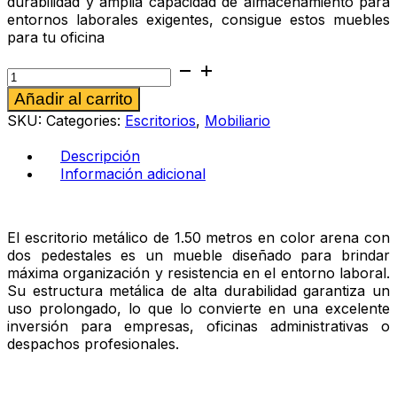
durabilidad y amplia capacidad de almacenamiento para
entornos laborales exigentes, consigue estos muebles
para tu oficina
Escritorio
metálico
Alternative:
Añadir al carrito
2
pedestales
SKU:
Categories:
Escritorios
,
Mobiliario
1.50
color
Descripción
arena
Información adicional
cantidad
El escritorio metálico de 1.50 metros en color arena con
dos pedestales es un mueble diseñado para brindar
máxima organización y resistencia en el entorno laboral.
Su estructura metálica de alta durabilidad garantiza un
uso prolongado, lo que lo convierte en una excelente
inversión para empresas, oficinas administrativas o
despachos profesionales.