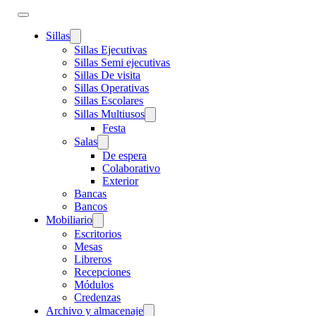
Sillas
Sillas Ejecutivas
Sillas Semi ejecutivas
Sillas De visita
Sillas Operativas
Sillas Escolares
Sillas Multiusos
Festa
Salas
De espera
Colaborativo
Exterior
Bancas
Bancos
Mobiliario
Escritorios
Mesas
Libreros
Recepciones
Módulos
Credenzas
Archivo y almacenaje