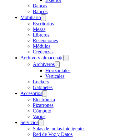
Exterior
Bancas
Bancos
Mobiliario
Escritorios
Mesas
Libreros
Recepciones
Módulos
Credenzas
Archivo y almacenaje
Archiveros
Horizontales
Verticales
Lockers
Gabinetes
Accesorios
Electrónica
Pizarrones
Cómputo
Varios
Servicios
Salas de juntas inteligentes
Red de Voz y Datos