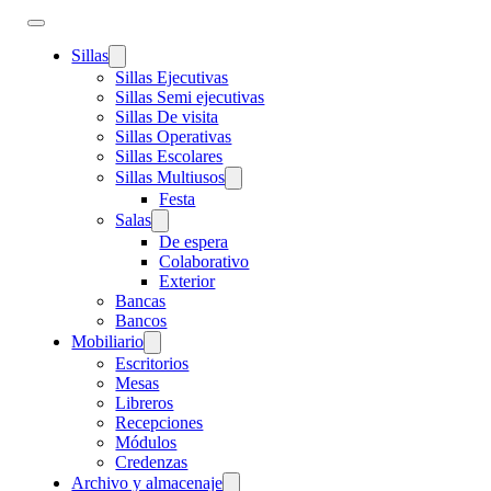
Sillas
Sillas Ejecutivas
Sillas Semi ejecutivas
Sillas De visita
Sillas Operativas
Sillas Escolares
Sillas Multiusos
Festa
Salas
De espera
Colaborativo
Exterior
Bancas
Bancos
Mobiliario
Escritorios
Mesas
Libreros
Recepciones
Módulos
Credenzas
Archivo y almacenaje