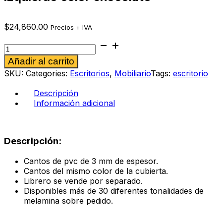
$
24,860.00
Precios + IVA
Escritorio
ejecutivo
Alternative:
Añadir al carrito
Mónaco
izquierdo
SKU:
Categories:
Escritorios
,
Mobiliario
Tags:
escritorio
color
chocolate
Descripción
cantidad
Información adicional
Descripción:
Cantos de pvc de 3 mm de espesor.
Cantos del mismo color de la cubierta.
Librero se vende por separado.
Disponibles más de 30 diferentes tonalidades de
melamina sobre pedido.