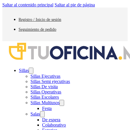
Saltar al contenido principal
Saltar al pie de página
Registro / Inicio de sesión
Seguimiento de pedido
Sillas
Sillas Ejecutivas
Sillas Semi ejecutivas
Sillas De visita
Sillas Operativas
Sillas Escolares
Sillas Multiusos
Festa
Salas
De espera
Colaborativo