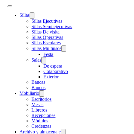
Sillas
Sillas Ejecutivas
Sillas Semi ejecutivas
Sillas De visita
Sillas Operativas
Sillas Escolares
Sillas Multiusos
Festa
Salas
De espera
Colaborativo
Exterior
Bancas
Bancos
Mobiliario
Escritorios
Mesas
Libreros
Recepciones
Módulos
Credenzas
Archivo y almacenaje