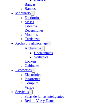
Exterior
Bancas
Bancos
Mobiliario
Escritorios
Mesas
Libreros
Recepciones
Módulos
Credenzas
Archivo y almacenaje
Archiveros
Horizontales
Verticales
Lockers
Gabinetes
Accesorios
Electrónica
Pizarrones
Cómputo
Varios
Servicios
Salas de juntas inteligentes
Red de Voz y Datos