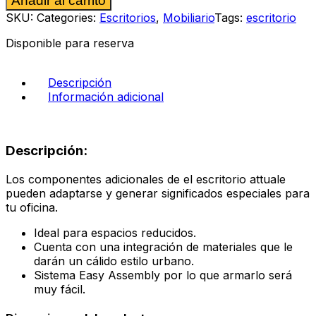
Añadir al carrito
602
color
SKU:
Categories:
Escritorios
,
Mobiliario
Tags:
escritorio
nogal
cantidad
Disponible para reserva
Descripción
Información adicional
Descripción:
Los componentes adicionales de el escritorio attuale
pueden adaptarse y generar significados especiales para
tu oficina.
Ideal para espacios reducidos.
Cuenta con una integración de materiales que le
darán un cálido estilo urbano.
Sistema Easy Assembly por lo que armarlo será
muy fácil.