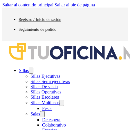
Saltar al contenido principal
Saltar al pie de página
Registro / Inicio de sesión
Seguimiento de pedido
Sillas
Sillas Ejecutivas
Sillas Semi ejecutivas
Sillas De visita
Sillas Operativas
Sillas Escolares
Sillas Multiusos
Festa
Salas
De espera
Colaborativo