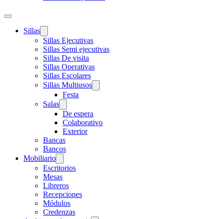
Sillas
Sillas Ejecutivas
Sillas Semi ejecutivas
Sillas De visita
Sillas Operativas
Sillas Escolares
Sillas Multiusos
Festa
Salas
De espera
Colaborativo
Exterior
Bancas
Bancos
Mobiliario
Escritorios
Mesas
Libreros
Recepciones
Módulos
Credenzas