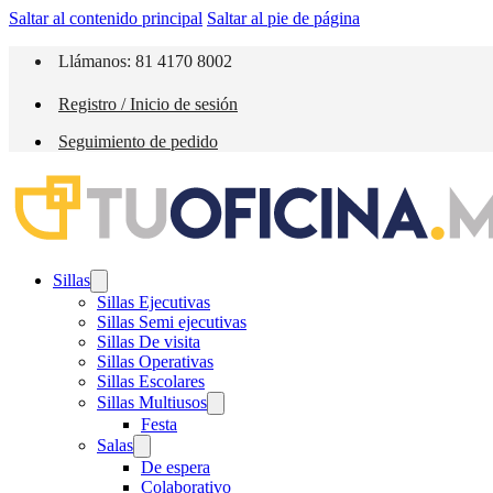
Saltar al contenido principal
Saltar al pie de página
Llámanos: 81 4170 8002
Registro / Inicio de sesión
Seguimiento de pedido
Sillas
Sillas Ejecutivas
Sillas Semi ejecutivas
Sillas De visita
Sillas Operativas
Sillas Escolares
Sillas Multiusos
Festa
Salas
De espera
Colaborativo