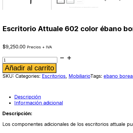
Escritorio Attuale 602 color ébano bo
$
9,250.00
Precios + IVA
Escritorio
Attuale
Alternative:
Añadir al carrito
602
color
SKU:
Categories:
Escritorios
,
Mobiliario
Tags:
ebano borea
ébano
boreal
cantidad
Descripción
Información adicional
Descripción:
Los componentes adicionales de los escritorios attuale pu