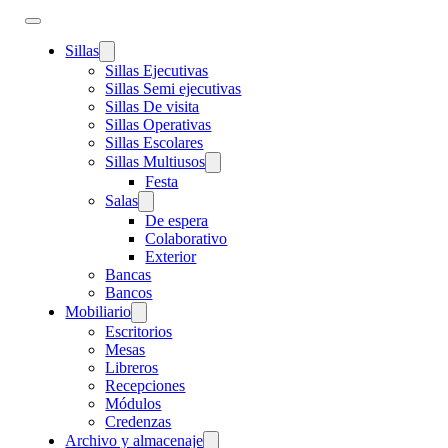
Sillas
Sillas Ejecutivas
Sillas Semi ejecutivas
Sillas De visita
Sillas Operativas
Sillas Escolares
Sillas Multiusos
Festa
Salas
De espera
Colaborativo
Exterior
Bancas
Bancos
Mobiliario
Escritorios
Mesas
Libreros
Recepciones
Módulos
Credenzas
Archivo y almacenaje