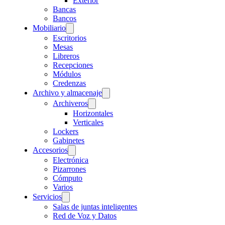
Exterior
Bancas
Bancos
Mobiliario
Escritorios
Mesas
Libreros
Recepciones
Módulos
Credenzas
Archivo y almacenaje
Archiveros
Horizontales
Verticales
Lockers
Gabinetes
Accesorios
Electrónica
Pizarrones
Cómputo
Varios
Servicios
Salas de juntas inteligentes
Red de Voz y Datos