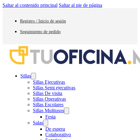
Saltar al contenido principal
Saltar al pie de página
Registro / Inicio de sesión
Seguimiento de pedido
Sillas
Sillas Ejecutivas
Sillas Semi ejecutivas
Sillas De visita
Sillas Operativas
Sillas Escolares
Sillas Multiusos
Festa
Salas
De espera
Colaborativo