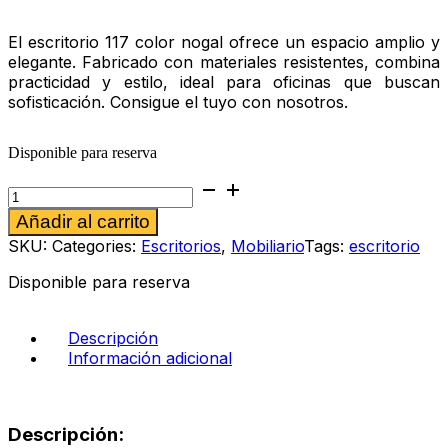
El escritorio 117 color nogal ofrece un espacio amplio y
elegante. Fabricado con materiales resistentes, combina
practicidad y estilo, ideal para oficinas que buscan
sofisticación. Consigue el tuyo con nosotros.
Disponible para reserva
Escritorio
117
Alternative:
Añadir al carrito
color
nogal
SKU:
Categories:
Escritorios
,
Mobiliario
Tags:
escritorio
cantidad
Disponible para reserva
Descripción
Información adicional
Descripción: