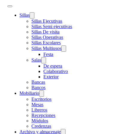
Sillas
Sillas Ejecutivas
Sillas Semi ejecutivas
Sillas De visita
Sillas Operativas
Sillas Escolares
Sillas Multiusos
Festa
Salas
De espera
Colaborativo
Exterior
Bancas
Bancos
Mobiliario
Escritorios
Mesas
Libreros
Recepciones
Módulos
Credenzas
Archivo y almacenaje