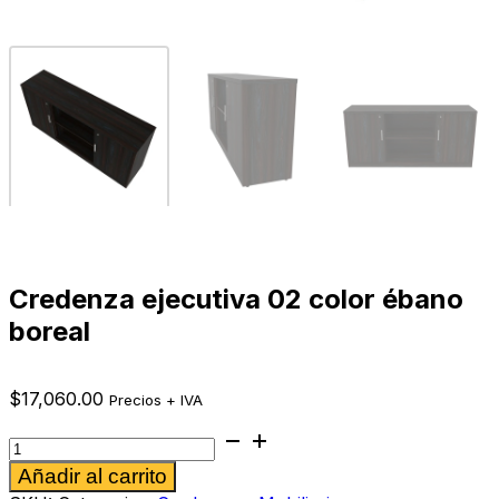
Credenza ejecutiva 02 color ébano
boreal
$
17,060.00
Precios + IVA
Credenza
ejecutiva
Alternative:
Añadir al carrito
02
color