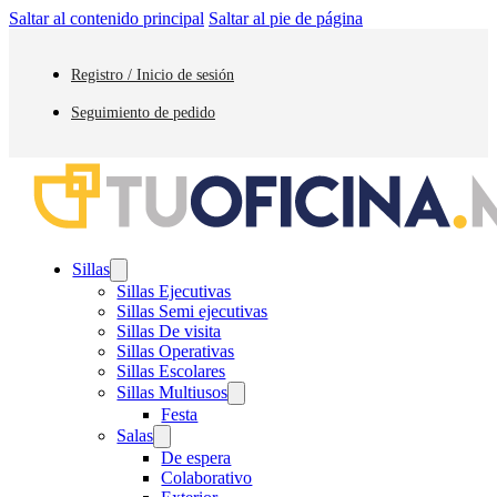
Saltar al contenido principal
Saltar al pie de página
Registro / Inicio de sesión
Seguimiento de pedido
Sillas
Sillas Ejecutivas
Sillas Semi ejecutivas
Sillas De visita
Sillas Operativas
Sillas Escolares
Sillas Multiusos
Festa
Salas
De espera
Colaborativo