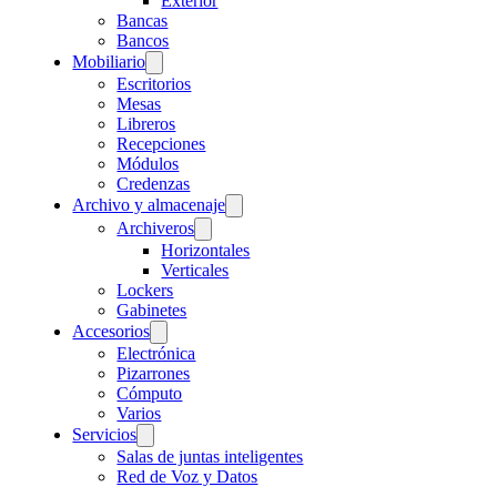
Exterior
Bancas
Bancos
Mobiliario
Escritorios
Mesas
Libreros
Recepciones
Módulos
Credenzas
Archivo y almacenaje
Archiveros
Horizontales
Verticales
Lockers
Gabinetes
Accesorios
Electrónica
Pizarrones
Cómputo
Varios
Servicios
Salas de juntas inteligentes
Red de Voz y Datos